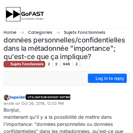
Skip to content
Home
Categories
Sujets Fonctionnels
données personnelles/confidentielles
dans la métadonnée "importance";
qu'est-ce que ça implique?
Sujets Fonctionnels
2
2
948
2
Log in to reply
bspeidel
UTILISATEUR GOFAST ENTREPRISE
Offline
wrote on
Oct 26, 2018, 12:03 PM
last edited by
Bonjiur,
maintenant qu'il y a la possibilité de mettre dans
l'importance: "données personnelles ou données
confidentielles" dans les métadonnées, qu'est-ce que