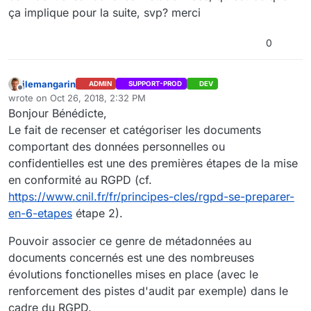
ça implique pour la suite, svp? merci
0
jlemangarin
ADMIN
SUPPORT-PROD
DEV
Offline
wrote on
Oct 26, 2018, 2:32 PM
last edited by
Bonjour Bénédicte,
Le fait de recenser et catégoriser les documents
comportant des données personnelles ou
confidentielles est une des premières étapes de la mise
en conformité au RGPD (cf.
https://www.cnil.fr/fr/principes-cles/rgpd-se-preparer-
en-6-etapes
étape 2).
Pouvoir associer ce genre de métadonnées au
documents concernés est une des nombreuses
évolutions fonctionelles mises en place (avec le
renforcement des pistes d'audit par exemple) dans le
cadre du RGPD.