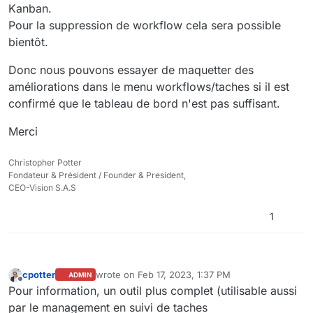
Kanban.
Pour la suppression de workflow cela sera possible
bientôt.
Donc nous pouvons essayer de maquetter des
améliorations dans le menu workflows/taches si il est
confirmé que le tableau de bord n'est pas suffisant.
Merci
Christopher Potter
Fondateur & Président / Founder & President,
CEO-Vision S.A.S
1
cpotter
wrote on
Feb 17, 2023, 1:37 PM
ADMIN
last edited by
Offline
Pour information, un outil plus complet (utilisable aussi
par le management en suivi de taches