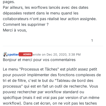
pages.
Par ailleurs, les worflows lancés avec des dates
dépassées restent dans le menu quand les
collaborateurs n'ont pas réalisé leur action assignée.
Comment les supprimer ?
Merci à vous,
1
cpotter
wrote on
Dec 20, 2020, 3:38 PM
ADMIN
last edited by cpotter
Dec 20, 2020, 6:28 PM
Offline
Bonjour et merci pour vos commentaires
Le menu "Processus et Tâches" est plutôt assez petit
pour pouvoir implémenter des fonctions complexes de
tri et de filtre, c'est le but du "Tableau de bord des
processus" qui est en fait un outil de recherche. Vous
pouvez rechercher par workflow standard ou
spécifique (mais il est vrai pas par version d'un même
workflow). Dans cet écran, on ne voit pas les taches