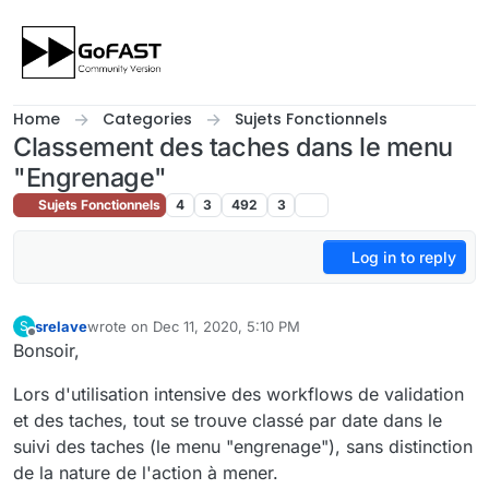
Skip to content
Home
Categories
Sujets Fonctionnels
Classement des taches dans le menu
"Engrenage"
Sujets Fonctionnels
4
3
492
3
Log in to reply
srelave
wrote on
Dec 11, 2020, 5:10 PM
S
last edited by
Offline
Bonsoir,
Lors d'utilisation intensive des workflows de validation
et des taches, tout se trouve classé par date dans le
suivi des taches (le menu "engrenage"), sans distinction
de la nature de l'action à mener.