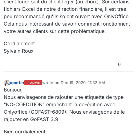
client lourd soit du client léger (au choix). Sur certains
fichiers Excel de notre direction financière, il est très
peu recommandé qu'ils soient ouvert avec OnlyOffice.
Cela nous intéressant de savoir comment fonctionnent
votre autres clients sur cette problématique.
Cordialement
Sylvain Roux
0
cpotter
wrote on
Dec 19, 2020, 11:32 AM
ADMIN
last edited by
Offline
Bonjour,
Nous envisageons de rajouter une étiquette de type
"NO-COEDITION" empêchant la co-édition avec
Onlyoffice (GOFAST-6809). Nous envisageons de le
rajouter en GoFAST 3.9
Bien cordialement,