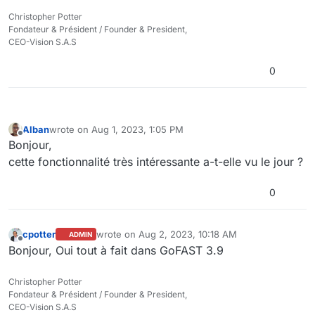
Christopher Potter
Fondateur & Président / Founder & President,
CEO-Vision S.A.S
0
Alban
wrote on
Aug 1, 2023, 1:05 PM
last edited by
Offline
Bonjour,
cette fonctionnalité très intéressante a-t-elle vu le jour ?
0
cpotter
wrote on
Aug 2, 2023, 10:18 AM
ADMIN
last edited by
Offline
Bonjour, Oui tout à fait dans GoFAST 3.9
Christopher Potter
Fondateur & Président / Founder & President,
CEO-Vision S.A.S