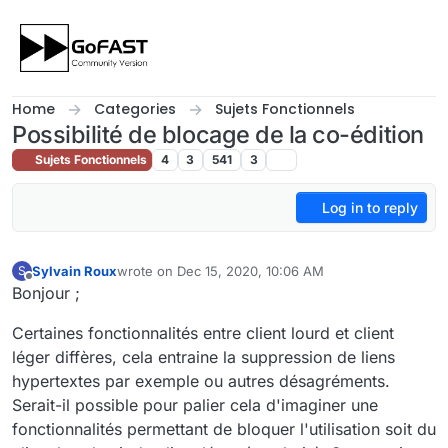
Skip to content
Home
Categories
Sujets Fonctionnels
Possibilité de blocage de la co-édition
Sujets Fonctionnels
4
3
541
3
Log in to reply
Sylvain Roux
wrote on
Dec 15, 2020, 10:06 AM
S
last edited by
Offline
Bonjour ;
Certaines fonctionnalités entre client lourd et client
léger diffères, cela entraine la suppression de liens
hypertextes par exemple ou autres désagréments.
Serait-il possible pour palier cela d'imaginer une
fonctionnalités permettant de bloquer l'utilisation soit du