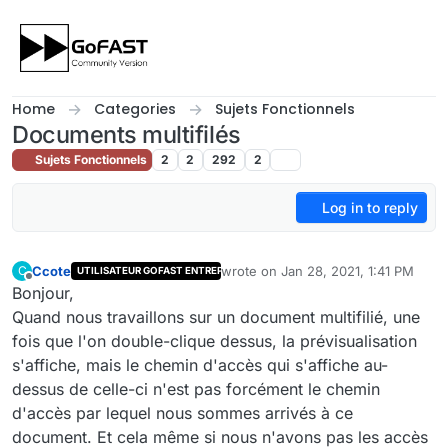
Skip to content
Home
Categories
Sujets Fonctionnels
Documents multifilés
Sujets Fonctionnels
2
2
292
2
Log in to reply
Ccote
wrote on
Jan 28, 2021, 1:41 PM
C
UTILISATEUR GOFAST ENTREPRISE
last edited by
Offline
Bonjour,
Quand nous travaillons sur un document multifilié, une
fois que l'on double-clique dessus, la prévisualisation
s'affiche, mais le chemin d'accès qui s'affiche au-
dessus de celle-ci n'est pas forcément le chemin
d'accès par lequel nous sommes arrivés à ce
document. Et cela même si nous n'avons pas les accès