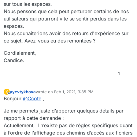
sur tous les espaces.
Nous pensons que cela peut perturber certains de nos
utilisateurs qui pourront vite se sentir perdus dans les
espaces.
Nous souhaiterions avoir des retours d'expérience sur
ce sujet. Avez-vous eu des remontées ?
Cordialement,
Candice.
1
yyevtykhova
wrote on
Feb 1, 2021, 3:35 PM
Y
last edited by yyevtykhova
Feb 1, 2021, 4:36 PM
Offline
Bonjour
@
Ccote
,
Je me permets juste d’apporter quelques détails par
rapport à cette demande :
Actuellement, il n’existe pas de règles spécifiques quant
à l’ordre de l’affichage des chemins d’accès aux fichiers