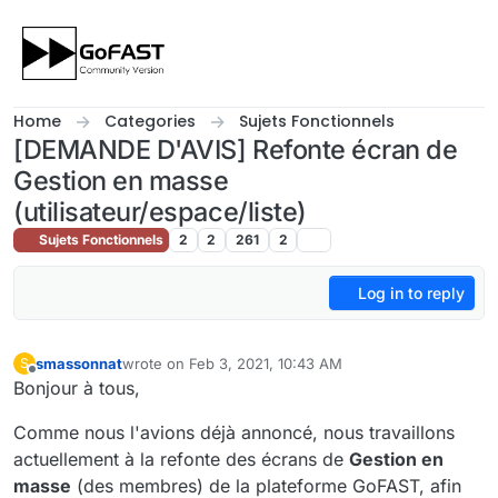
Skip to content
Home
Categories
Sujets Fonctionnels
[DEMANDE D'AVIS] Refonte écran de
Gestion en masse
(utilisateur/espace/liste)
Sujets Fonctionnels
2
2
261
2
Log in to reply
smassonnat
wrote on
Feb 3, 2021, 10:43 AM
S
last edited by smassonnat
Feb 8, 2021, 9:37 AM
Offline
Bonjour à tous,
Comme nous l'avions déjà annoncé, nous travaillons
actuellement à la refonte des écrans de
Gestion en
masse
(des membres) de la plateforme GoFAST, afin