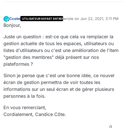
Ccote
wrote on
Jun 22, 2021, 3:11 PM
C
UTILISATEUR GOFAST ENTREPRISE
last edited by
Offline
Bonjour,
Juste un question : est-ce que cela va remplacer la
gestion actuelle de tous les espaces, utilisateurs ou
listes d'utilisateurs ou c'est une amélioration de l'item
"gestion des membres" déjà présent sur nos
plateformes ?
Sinon je pense que c'est une bonne idée, ce nouvel
écran de gestion permettra de voir toutes les
informations sur un seul écran et de gérer plusieurs
personnes à la fois.
En vous remerciant,
Cordialement, Candice Côte.
0