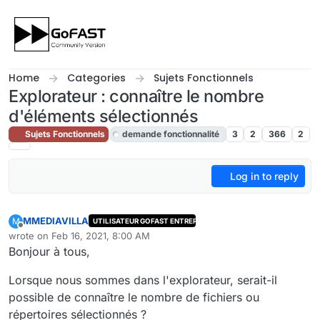
Skip to content
Home
Categories
Sujets Fonctionnels
Explorateur : connaître le nombre
d'éléments sélectionnés
Sujets Fonctionnels
demande fonctionnalité
3
2
366
2
Log in to reply
MMEDIAVILLA
M
UTILISATEUR GOFAST ENTREPRISE
Offline
wrote on
Feb 16, 2021, 8:00 AM
last edited by cpotter
Feb 16, 2021, 9:31 AM
Bonjour à tous,
Lorsque nous sommes dans l'explorateur, serait-il
possible de connaître le nombre de fichiers ou
répertoires sélectionnés ?