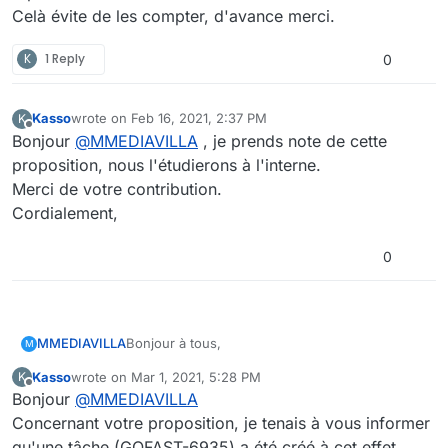
Celà évite de les compter, d'avance merci.
K
1 Reply
0
Kasso
wrote on
Feb 16, 2021, 2:37 PM
K
last edited by
Offline
Bonjour
@
MMEDIAVILLA
, je prends note de cette
proposition, nous l'étudierons à l'interne.
Merci de votre contribution.
Cordialement,
0
Bonjour à tous,
MMEDIAVILLA
M
Kasso
wrote on
Mar 1, 2021, 5:28 PM
K
Lorsque nous sommes dans l'explorateur,
last edited by
Offline
Bonjour
@
MMEDIAVILLA
serait-il possible de connaître le nombre de
fichiers ou répertoires sélectionnés ?
Concernant votre proposition, je tenais à vous informer
Celà évite de les compter, d'avance merci.
qu'une tâche (GOFAST-6935) a été créé à cet effet.