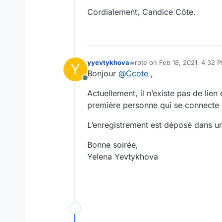
Cordialement, Candice Côte.
yyevtykhova
wrote on
Feb 18, 2021, 4:32 
Y
last edited by
Bonjour
@
Ccote
,
Offline
Actuellement, il n’existe pas de lien
première personne qui se connecte 
L’enregistrement est déposé dans un
Bonne soirée,
Yelena Yevtykhova