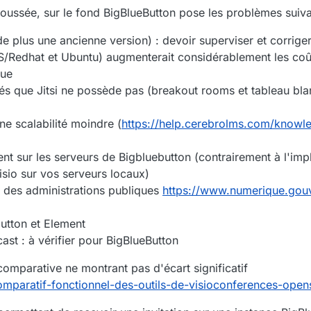
oussée, sur le fond BigBlueButton pose les problèmes suiva
 plus une ancienne version) : devoir superviser et corriger 
S/Redhat et Ubuntu) augmenterait considérablement les co
que
tés que Jitsi ne possède pas (breakout rooms et tableau blanc
ne scalabilité moindre (
https://help.cerebrolms.com/know
nt sur les serveurs de Bigbluebutton (contrairement à l'im
isio sur vos serveurs locaux)
ce des administrations publiques
https://www.numerique.gouv.
button et Element
ast : à vérifier pour BigBlueButton
comparative ne montrant pas d'écart significatif
mparatif-fonctionnel-des-outils-de-visioconferences-open