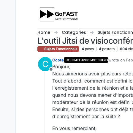
Skip to content
Home
Categories
Sujets Fonctionn
L'outil Jitsi de visioconf
Sujets Fonctionnels
4
posts
4
posters
604
vi
Ccote
wrote on
Feb
UTILISATEUR GOFAST ENTREPRISE
C
last edited by
Bonjour,
Offline
Nous aimerions avoir plusieurs retou
Tout d'abord, comment est défini l
l'enregistrement de la réunion et à l
quand nous devons mener d'importa
modérateur de la réunion est défini 
Ensuite, si des personnes ont déjà t
d'enregistrement par la suite ?
En vous remerciant,