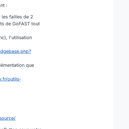
nt :
les failles de 2
ûts de GoFAST tout
), l'utilisation
ledgebase.php?
plémentation que
fr/outils-
source/