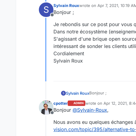
Sylvain Roux
wrote on
Apr 7, 2021, 10:19 A
S
last edited by
Bonjour ;
Offline
Je rebondis sur ce post pour vous qu
Dans notre écosystème (enseignement
S'agissant d'une brique open source 
intéressant de sonder les clients util
Cordialement
Sylvain Roux
Bonjour ;
Sylvain Roux
S
cpotter
wrote on
Apr 12, 2021, 8:
ADMIN
Je rebondis sur ce post 
last edited by
Bonjour
@
Sylvain-Roux
,
Dans notre écosystème (
Offline
S'agissant d'une brique 
Nous avons eu quelques échanges à 
de sonder les clients uti
Cordialement
vision.com/topic/395/alternative-to
Sylvain Roux