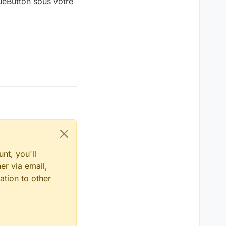
ueButton sous votre
nt, you'll
er via email,
ation to other