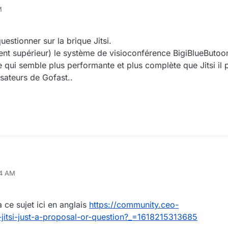
M
estionner sur la brique Jitsi.
 supérieur) le système de visioconférence BigiBlueButoon e
qui semble plus performante et plus complète que Jitsi il p
isateurs de Gofast..
44 AM
pour vous questionner sur la brique Jitsi.
enseignement supérieur) le système de visioconférence BigiBlueButoon e
open source qui semble plus performante et plus complète que Jitsi il po
ce sujet ici en anglais
https://community.ceo-
lisateurs de Gofast..
-jitsi-just-a-proposal-or-question?_=1618215313685