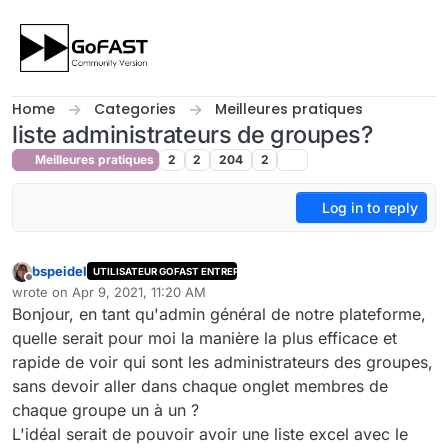
Skip to content
Home
Categories
Meilleures pratiques
liste administrateurs de groupes?
Meilleures pratiques
2
2
204
2
Log in to reply
bspeidel
UTILISATEUR GOFAST ENTREPRISE
Offline
wrote on
Apr 9, 2021, 11:20 AM
last edited by
Bonjour, en tant qu'admin général de notre plateforme,
quelle serait pour moi la manière la plus efficace et
rapide de voir qui sont les administrateurs des groupes,
sans devoir aller dans chaque onglet membres de
chaque groupe un à un ?
L'idéal serait de pouvoir avoir une liste excel avec le