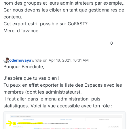
nom des groupes et leurs administrateurs par exemple,.
Car nous devons les cibler en tant que gestionnaires de
contenu.
Cet export est-il possible sur GoFAST?
Merci d 'avance.
0
odernovaya
wrote on
Apr 16, 2021, 10:31 AM
last edited by odernovaya
Apr 16, 2021, 1:15 PM
Offline
Bonjour Bénédicte,
J'espère que tu vas bien !
Tu peux en effet exporter la liste des Espaces avec les
membres (dont les administrateurs).
Il faut aller dans le menu administration, puis
statistiques. Voici la vue accessible avec ton rôle :