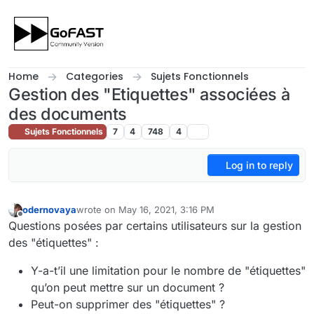
Skip to content
Home
Categories
Sujets Fonctionnels
Gestion des "Etiquettes" associées à
des documents
Sujets Fonctionnels
7
4
748
4
Log in to reply
odernovaya
wrote on
May 16, 2021, 3:16 PM
last edited by
Offline
Questions posées par certains utilisateurs sur la gestion
des "étiquettes" :
Y-a-t’il une limitation pour le nombre de "étiquettes"
qu’on peut mettre sur un document ?
Peut-on supprimer des "étiquettes" ?