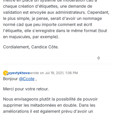
chaque création d'étiquettes, une demande de
validation est envoyée aux administrateurs. Cependant,
le plus simple, je pense, serait d'avoir un nommage
normé càd que peu importe comment est écrit
l'étiquette, elle s'enregistre dans le même format (tout
en majuscules, par exemple).
Cordialement, Candice Côte.
0
yyevtykhova
wrote on
Jul 19, 2021, 1:06 PM
Y
last edited by
Offline
Bonjour
@
Ccote
,
Merci pour votre retour.
Nous envisageons plutôt la possibilité de pouvoir
supprimer les métadonnées en double. Dans les
améliorations il est également prévu d'avoir un