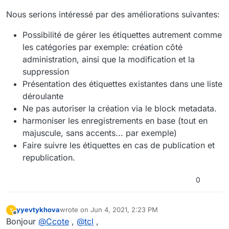
Nous serions intéressé par des améliorations suivantes:
Possibilité de gérer les étiquettes autrement comme
les catégories par exemple: création côté
administration, ainsi que la modification et la
suppression
Présentation des étiquettes existantes dans une liste
déroulante
Ne pas autoriser la création via le block metadata.
harmoniser les enregistrements en base (tout en
majuscule, sans accents... par exemple)
Faire suivre les étiquettes en cas de publication et
republication.
0
yyevtykhova
wrote on
Jun 4, 2021, 2:23 PM
Y
last edited by
Offline
Bonjour
@
Ccote
,
@
tcl
,