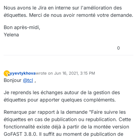
Nous avons le Jira en interne sur l'amélioration des
étiquettes. Merci de nous avoir remonté votre demande.
Bon après-midi,
Yelena
0
yyevtykhova
wrote on
Jun 16, 2021, 3:15 PM
Y
last edited by cpotter
Jun 16, 2021, 5:27 PM
Offline
Bonjour
@
tcl
,
Je reprends les échanges autour de la gestion des
étiquettes pour apporter quelques compléments.
Remarque par rapport à la demande "Faire suivre les
étiquettes en cas de publication ou republication. Cette
fonctionnalité existe déjà à partir de la montée version
GoFAST 3.8.0. Il suffit au moment de publication de