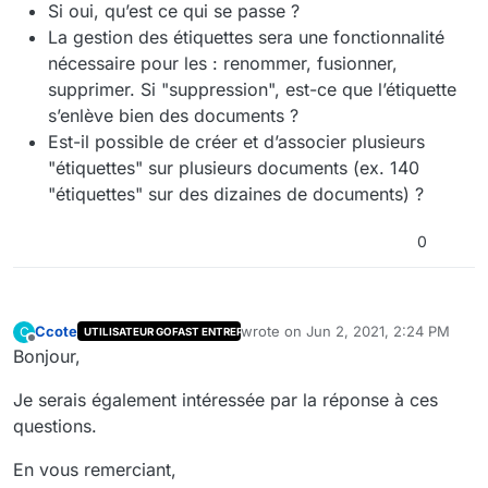
Si oui, qu’est ce qui se passe ?
La gestion des étiquettes sera une fonctionnalité
nécessaire pour les : renommer, fusionner,
supprimer. Si "suppression", est-ce que l’étiquette
s’enlève bien des documents ?
Est-il possible de créer et d’associer plusieurs
"étiquettes" sur plusieurs documents (ex. 140
"étiquettes" sur des dizaines de documents) ?
0
Ccote
wrote on
Jun 2, 2021, 2:24 PM
C
UTILISATEUR GOFAST ENTREPRISE
last edited by
Offline
Bonjour,
Je serais également intéressée par la réponse à ces
questions.
En vous remerciant,