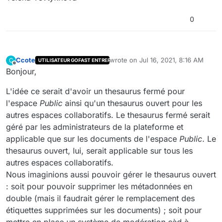
0
Ccote
wrote on
Jul 16, 2021, 8:16 AM
C
UTILISATEUR GOFAST ENTREPRISE
last edited by
Offline
Bonjour,
L'idée ce serait d'avoir un thesaurus fermé pour
l'espace
Public
ainsi qu'un thesaurus ouvert pour les
autres espaces collaboratifs. Le thesaurus fermé serait
géré par les administrateurs de la plateforme et
applicable que sur les documents de l'espace
Public
. Le
thesaurus ouvert, lui, serait applicable sur tous les
autres espaces collaboratifs.
Nous imaginions aussi pouvoir gérer le thesaurus ouvert
: soit pour pouvoir supprimer les métadonnées en
double (mais il faudrait gérer le remplacement des
étiquettes supprimées sur les documents) ; soit pour
mettre en place un système de modération càd à