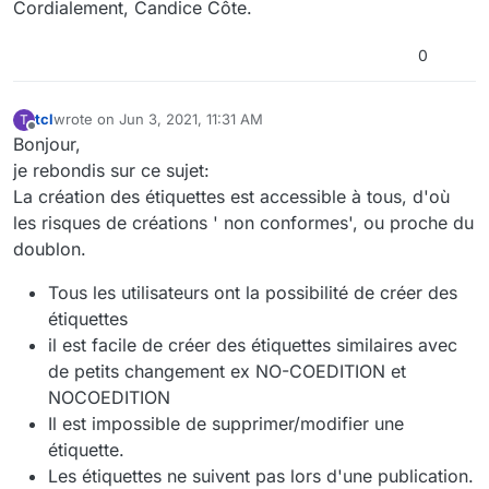
Cordialement, Candice Côte.
0
tcl
wrote on
Jun 3, 2021, 11:31 AM
T
last edited by
Offline
Bonjour,
je rebondis sur ce sujet:
La création des étiquettes est accessible à tous, d'où
les risques de créations ' non conformes', ou proche du
doublon.
Tous les utilisateurs ont la possibilité de créer des
étiquettes
il est facile de créer des étiquettes similaires avec
de petits changement ex NO-COEDITION et
NOCOEDITION
Il est impossible de supprimer/modifier une
étiquette.
Les étiquettes ne suivent pas lors d'une publication.