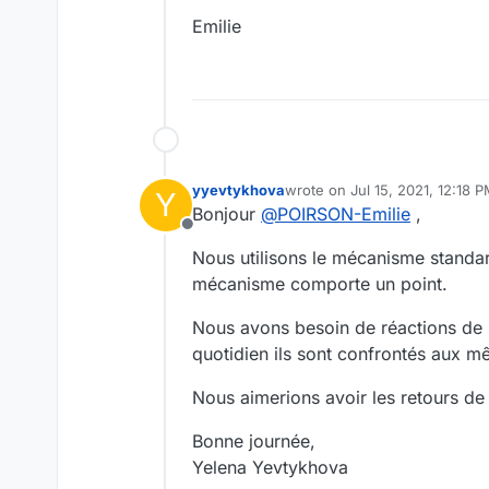
Emilie
yyevtykhova
wrote on
Jul 15, 2021, 12:18 
Y
last edited by
Bonjour
@
POIRSON-Emilie
,
Offline
Nous utilisons le mécanisme standar
mécanisme comporte un point.
Nous avons besoin de réactions de n
quotidien ils sont confrontés aux 
Nous aimerions avoir les retours d
Bonne journée,
Yelena Yevtykhova