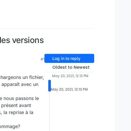
les versions
Log in to reply
#1
Oldest to Newest
May 20, 2021, 12:13 PM
hargeons un fichier,
e apparaît avec un
May 20, 2021, 12:13 PM
que nous passons le
t présent avant
 la reprise à la
 nommage?