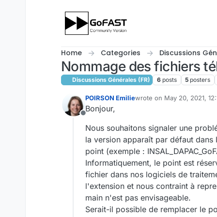
Skip to content
Home
Categories
Discussions Gén
Nommage des fichiers tél
Discussions Générales (FR)
6
posts
5
posters
POIRSON Emilie
wrote on
May 20, 2021, 12
last edited by
Bonjour,
Offline
Nous souhaitons signaler une probl
la version apparaît par défaut dans
point (exemple : INSAL_DAPAC_G
Informatiquement, le point est réser
fichier dans nos logiciels de traite
l'extension et nous contraint à repr
main n'est pas envisageable.
Serait-il possible de remplacer le 