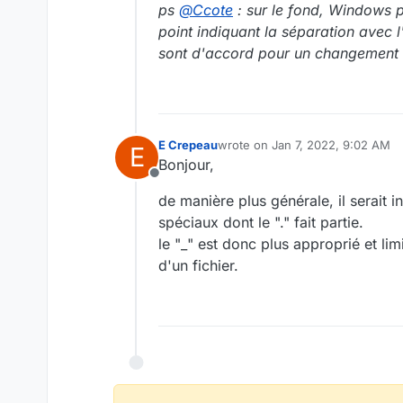
ps
@
Ccote
: sur le fond, Windows pe
point indiquant la séparation avec l'e
sont d'accord pour un changement 
E Crepeau
wrote on
Jan 7, 2022, 9:02 AM
E
last edited by
Bonjour,
Offline
de manière plus générale, il serait i
spéciaux dont le "." fait partie.
le "_" est donc plus approprié et lim
d'un fichier.