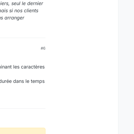
ers, seul le dernier
ais si nos clients
us arranger
#6
minant les caractères
a durée dans le temps