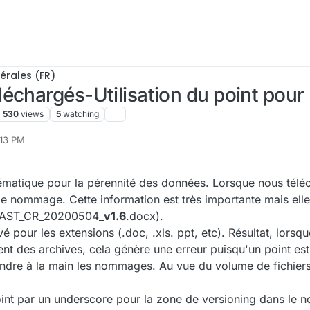
érales (FR)
échargés-Utilisation du point pour 
530
views
5
watching
:13 PM
ématique pour la pérennité des données. Lorsque nous téléc
 le nommage. Cette information est très importante mais ell
oFAST_CR_20200504_
v1.6
.docx).
vé pour les extensions (.doc, .xls. ppt, etc). Résultat, lors
ment des archives, cela génère une erreur puisqu'un point es
endre à la main les nommages. Au vue du volume de fichiers,
point par un underscore pour la zone de versioning dans le