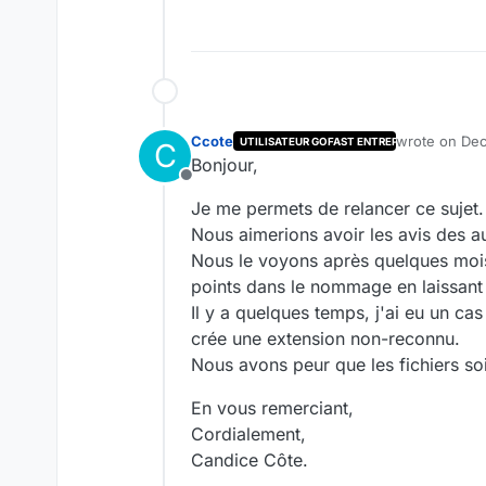
Ccote
wrote on
Dec
UTILISATEUR GOFAST ENTREPRISE
C
last edited by
Bonjour,
Offline
Je me permets de relancer ce sujet.
Nous aimerions avoir les avis des au
Nous le voyons après quelques mois d
points dans le nommage en laissant 
Il y a quelques temps, j'ai eu un cas o
crée une extension non-reconnu.
Nous avons peur que les fichiers soie
En vous remerciant,
Cordialement,
Candice Côte.