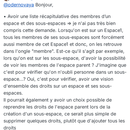
last edited by
Offline
@
odernovaya
Bonjour,
en masse des Espaces, Listes d'utilisateurs et
Utilisateurs.
Je reprend tes cas d'usages dans les
• Avoir une liste récapitulative des membres d’un
spécifications internes.
Voici un rapide retour sur tes demandes :
espace et des sous-espaces => je n'ai pas très bien
compris cette demande. Lorsqu'on est sur un Espace1,
Avoir une liste récapitulative des membres
tous les membres de ses sous-espaces sont forcément
d’un espace et des sous-espaces => je n'ai
aussi membre de cet Espace1 et donc, on les retrouve
pas très bien compris cette demande.
Lorsqu'on est sur un Espace1, tous les
dans l'ongle "membre". Est-ce qu'il s'agit par exemple,
membres de ses sous-espaces sont
lors qu'on est sur les sous-espace, d'avoir la possibilité
forcément aussi membre de cet Espace1 et
de voir les membres de l'espace parent ? J'imagine que
donc, on les retrouve dans l'ongle "membre".
c'est pour vérifier qu'on n'oubli personne dans un sous-
Est-ce qu'il s'agit par exemple, lors qu'on est
sur les sous-espace, d'avoir la possibilité de
espace...? Oui, c'est pour vérifier, avoir une vision
voir les membres de l'espace parent ?
d'ensemble des droits sur un espace et ses sous-
J'imagine que c'est pour vérifier qu'on
espaces.
n'oubli personne dans un sous-espace...?
L’ajout d’un droit en Lecture seule en bout
Il pourrait également y avoir un choix possible de
d’arborescence devrait ajouter l’utilisateur en
reprendre les droits de l'espace parent lors de la
lecture seule sur les espaces parents (et non
création d'un sous-espace, ce serait plus simple de
en contributeur) => pour ce besoin,
supprimer quelques droits, plutôt que d'ajouter tous les
personnellement je prône le fait de basculer
la gestion d'un "rôle par défaut" au niveau de
droits