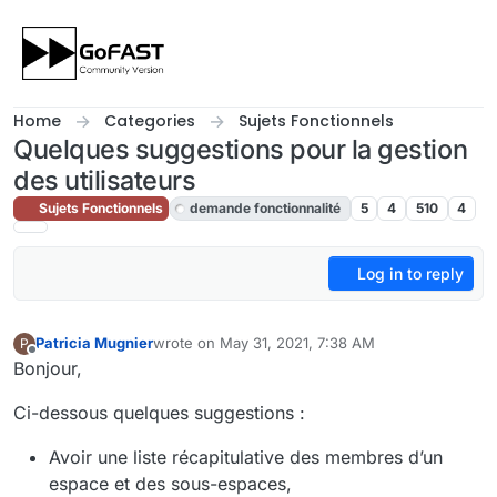
Skip to content
Home
Categories
Sujets Fonctionnels
Quelques suggestions pour la gestion
des utilisateurs
Sujets Fonctionnels
demande fonctionnalité
5
4
510
4
Log in to reply
Patricia Mugnier
wrote on
May 31, 2021, 7:38 AM
P
last edited by cpotter
Feb 19, 2022, 10:18 AM
Offline
Bonjour,
Ci-dessous quelques suggestions :
Avoir une liste récapitulative des membres d’un
espace et des sous-espaces,