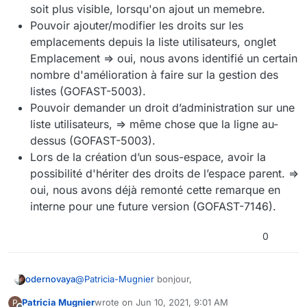
soit plus visible, lorsqu'on ajout un memebre.
Pouvoir ajouter/modifier les droits sur les
emplacements depuis la liste utilisateurs, onglet
Emplacement => oui, nous avons identifié un certain
nombre d'amélioration à faire sur la gestion des
listes (GOFAST-5003).
Pouvoir demander un droit d’administration sur une
liste utilisateurs, => même chose que la ligne au-
dessus (GOFAST-5003).
Lors de la création d’un sous-espace, avoir la
possibilité d'hériter des droits de l’espace parent. =>
oui, nous avons déjà remonté cette remarque en
interne pour une future version (GOFAST-7146).
0
@
Patricia-Mugnier
bonjour,
odernovaya
Patricia Mugnier
wrote on
Jun 10, 2021, 9:01 AM
P
Nous travaillons actuellement sur la future gestion