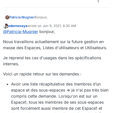
1
Bonjour,
Patricia Mugnier
P
odernovaya
wrote on
Jun 9, 2021, 8:30 AM
Ci-dessous quelques suggestions :
last edited by odernovaya
Jun 9, 2021, 10:40 AM
Offline
@
Patricia-Mugnier
bonjour,
Avoir une liste récapitulative des
Nous travaillons actuellement sur la future gestion en
Bien cordialement,
membres d’un espace et des sous-
Patricia Mugnier
espaces,
masse des Espaces, Listes d'utilisateurs et Utilisateurs.
L’ajout d’un droit en Lecture seule en
bout d’arborescence devrait ajouter
Je reprend tes cas d'usages dans les spécifications
l’utilisateur en lecture seule sur les
internes.
espaces parents (et non en
contributeur),
Voici un rapide retour sur tes demandes :
Pouvoir ajouter/modifier les droits sur les
emplacements depuis la liste utilisateurs,
Avoir une liste récapitulative des membres d’un
onglet Emplacement,
Pouvoir demander un droit
espace et des sous-espaces => je n'ai pas très bien
d’administration sur une liste utilisateurs,
compris cette demande. Lorsqu'on est sur un
Lors de la création d’un sous-espace,
Espace1, tous les membres de ses sous-espaces
avoir la possibilité d'hériter des droits de
sont forcément aussi membre de cet Espace1 et
l’espace parent.