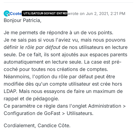
Ccote
wrote on
Jun 2, 2021, 2:21 PM
C
UTILISATEUR GOFAST ENTREPRISE
last edited by
Offline
Bonjour Patricia,
Je me permets de répondre à un de vos points.
Je ne sais pas si vous l'aviez vu, mais nous pouvons
définir
le rôle par défaut
de nos utilisateurs en lecture
seule. De ce fait, ils sont ajoutés aux espaces parents
automatiquement en lecture seule. La case est pré-
coché pour toutes nos créations de comptes.
Néanmoins, l'option du rôle par défaut peut être
modifiée dès qu'un compte utilisateur est crée hors
LDAP. Mais nous essayons de faire un maximum de
rappel et de pédagogie.
Ce paramètre ce règle dans l'onglet Administration >
Configuration de GoFast > Utilisateurs.
Cordialement, Candice Côte.