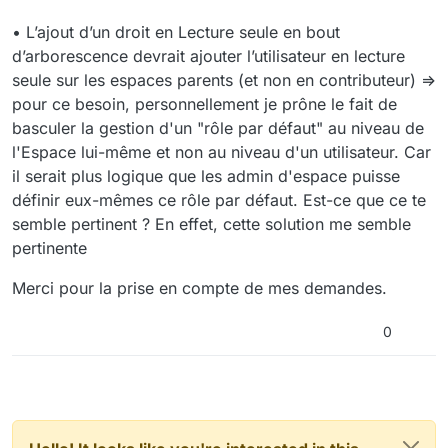
l'Espace lui-même et non au niveau d'un
utilisateur. Car il serait plus logique que les
• L’ajout d’un droit en Lecture seule en bout
admin d'espace puisse définir eux-mêmes ce
d’arborescence devrait ajouter l’utilisateur en lecture
rôle par défaut. Est-ce que ce te semble
seule sur les espaces parents (et non en contributeur) =>
pertinent ? Aussi, il peut arriver qu'on soit
pour ce besoin, personnellement je prône le fait de
admin d'un espace et en lecture seule dans
un sous espace, d'où aussi l'idée de gérer ça
basculer la gestion d'un "rôle par défaut" au niveau de
au niveau d'un choix à faire sur chaque
l'Espace lui-même et non au niveau d'un utilisateur. Car
espace. Dans tous les cas, il faut que cela
il serait plus logique que les admin d'espace puisse
soit plus visible, lorsqu'on ajout un memebre.
Pouvoir ajouter/modifier les droits sur les
définir eux-mêmes ce rôle par défaut. Est-ce que ce te
emplacements depuis la liste utilisateurs,
semble pertinent ? En effet, cette solution me semble
onglet Emplacement => oui, nous avons
pertinente
identifié un certain nombre d'amélioration à
faire sur la gestion des listes (GOFAST-
Merci pour la prise en compte de mes demandes.
5003).
Pouvoir demander un droit d’administration
sur une liste utilisateurs, => même chose que
0
la ligne au-dessus (GOFAST-5003).
Lors de la création d’un sous-espace, avoir la
possibilité d'hériter des droits de l’espace
parent. => oui, nous avons déjà remonté cette
remarque en interne pour une future version
(GOFAST-7146).