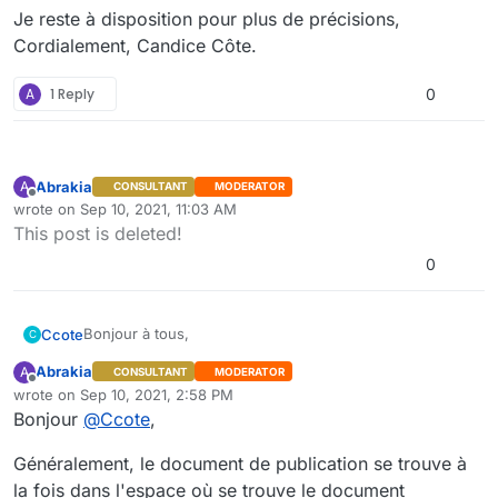
Je reste à disposition pour plus de précisions,
Cordialement, Candice Côte.
A
1 Reply
0
Abrakia
A
CONSULTANT
MODERATOR
Offline
wrote on
Sep 10, 2021, 11:03 AM
last edited by
This post is deleted!
0
Bonjour à tous,
Ccote
C
Abrakia
A
CONSULTANT
MODERATOR
J'espère que vous avez passé un bel été !
Offline
wrote on
Sep 10, 2021, 2:58 PM
last edited by
Bonjour
@
Ccote
,
Quand un document fait l'object d'une publication sur
GoFast, il est possible de le republier. Une personne qui
Généralement, le document de publication se trouve à
a accès au document d'origine, mais pas au document
Je reste à disposition pour plus de précisions,
publié (2 espaces différents où l'utilisateur n'a pas les
Cordialement, Candice Côte.
la fois dans l'espace où se trouve le document