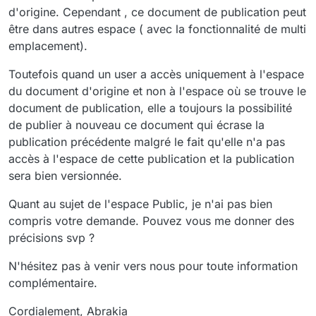
mêmes droits), la personne a la possibilité de republier
d'origine. Cependant , ce document de publication peut
le document. La manipulation fonctionne jusqu'à la fin,
être dans autres espace ( avec la fonctionnalité de multi
mais quand nous allons voir la publication : rien ne
change, pas de nouvelle version.
emplacement).
En soi, c'est logique. Une personne ne peut pas
republier un document dans un espace où elle n'a pas
Toutefois quand un user a accès uniquement à l'espace
les droits.
du document d'origine et non à l'espace où se trouve le
Est-ce qu'il serait possible de faire apparaître un
document de publication, elle a toujours la possibilité
message d'erreur pour spécifier à la personne que la
de publier à nouveau ce document qui écrase la
re-publication n'a pas fonctionnée car, elle n'avait pas
les droits dans l'espace ?
publication précédente malgré le fait qu'elle n'a pas
Cela nous serait utile pour notre espace Public où nous
accès à l'espace de cette publication et la publication
avons décidé de mettre que des publications. Nous
sera bien versionnée.
avons que quelques personnes ayant les droits de
modification sur l'espace Public et si le relais ne se fait
Quant au sujet de l'espace Public, je n'ai pas bien
pas avec cette personne à chaque mise à jour de
documents, cela risque de créer des confusions.
compris votre demande. Pouvez vous me donner des
précisions svp ?
N'hésitez pas à venir vers nous pour toute information
complémentaire.
Cordialement, Abrakia