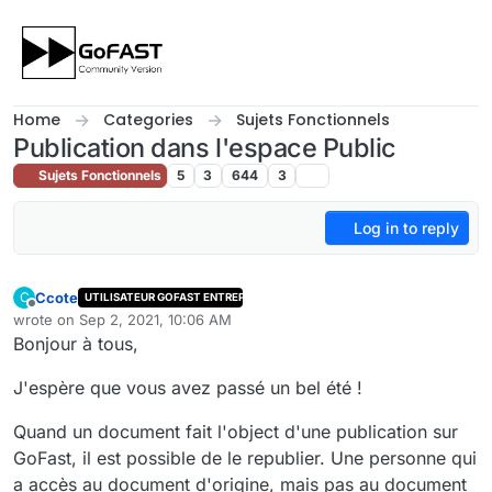
Skip to content
Home
Categories
Sujets Fonctionnels
Publication dans l'espace Public
Sujets Fonctionnels
5
3
644
3
Log in to reply
Ccote
C
UTILISATEUR GOFAST ENTREPRISE
Offline
wrote on
Sep 2, 2021, 10:06 AM
last edited by
Bonjour à tous,
J'espère que vous avez passé un bel été !
Quand un document fait l'object d'une publication sur
GoFast, il est possible de le republier. Une personne qui
a accès au document d'origine, mais pas au document