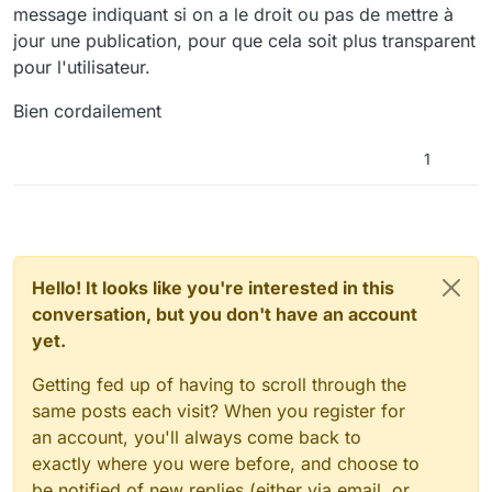
message indiquant si on a le droit ou pas de mettre à
à jour.
sur l'espace où se trouve la publication.
jour une publication, pour que cela soit plus transparent
pour l'utilisateur.
Bien cordailement
1
Hello! It looks like you're interested in this
conversation, but you don't have an account
yet.
Getting fed up of having to scroll through the
same posts each visit? When you register for
an account, you'll always come back to
exactly where you were before, and choose to
be notified of new replies (either via email, or