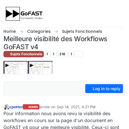
Skip to content
Home
Categories
Sujets Fonctionnels
Meilleure visibilité des Workflows
GoFAST v4
Sujets Fonctionnels
1
1
216
1
Log in to reply
cpotter
wrote on
Sep 14, 2021, 4:21 PM
ADMIN
last edited by
Offline
Pour information nous avons revu la visibilité des
workflows en cours sur la page d'un document en
GoFAST v4 pour une meilleure visibilité. Ceux-ci sont