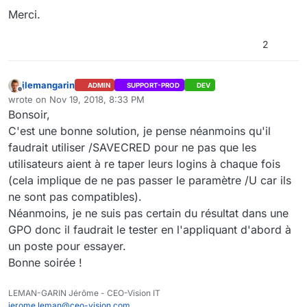
Merci.
2
jlemangarin
ADMIN
SUPPORT-PROD
DEV
Offline
wrote on
Nov 19, 2018, 8:33 PM
last edited by
Bonsoir,
C'est une bonne solution, je pense néanmoins qu'il
faudrait utiliser /SAVECRED pour ne pas que les
utilisateurs aient à re taper leurs logins à chaque fois
(cela implique de ne pas passer le paramètre /U car ils
ne sont pas compatibles).
Néanmoins, je ne suis pas certain du résultat dans une
GPO donc il faudrait le tester en l'appliquant d'abord à
un poste pour essayer.
Bonne soirée !
LEMAN-GARIN Jérôme - CEO-Vision IT
jerome.leman@ceo-vision.com