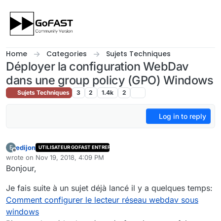
Skip to content
Home
Categories
Sujets Techniques
Déployer la configuration WebDav
dans une group policy (GPO) Windows
Sujets Techniques
3
2
1.4k
2
Log in to reply
edijon
E
UTILISATEUR GOFAST ENTREPRISE
Offline
wrote on
Nov 19, 2018, 4:09 PM
last edited by
Bonjour,
Je fais suite à un sujet déjà lancé il y a quelques temps:
Comment configurer le lecteur réseau webdav sous
windows