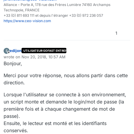
Alliance - Porte A, 178 rue des Frères Lumière 74160 Archamps
Technopole, FRANCE
+33 (0) 811 693 111 et depuis l'étranger +33 (0) 972 236 057
https://www.ceo-vision.com
1
edijon
E
UTILISATEUR GOFAST ENTREPRISE
Offline
wrote on
Nov 20, 2018, 10:57 AM
last edited by
Bonjour,
Merci pour votre réponse, nous allons partir dans cette
direction.
Lorsque l'utilisateur se connecte à son environnement,
un script monte et demande le login/mot de passe (la
première fois et à chaque changement de mot de
passe).
Ensuite, le lecteur est monté et les identifiants
conservés.