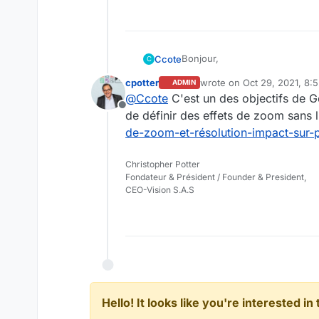
Bonjour,
Ccote
C
cpotter
wrote on
Oct 29, 2021, 8:
ADMIN
La plupart de nos utilisateurs 
last edited by
@
Ccote
C'est un des objectifs de G
trop petit. De plus, une perso
Offline
zoomer sinon il y a des fonctio
En vous remerciant,
de définir des effets de zoom sans l'
l'outil (adaptation du logic
Candice Côte
de-zoom-et-résolution-impact-sur
Christopher Potter
Fondateur & Président / Founder & President,
CEO-Vision S.A.S
Hello! It looks like you're interested i