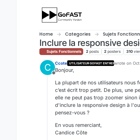
Skip to content
Home
Categories
Sujets Fonctionn
Inclure la responsive des
Sujets Fonctionnels
2
posts
2
posters
310
vie
Ccote
wrote on
Oct
UTILISATEUR GOFAST ENTREPRISE
C
last edited by
Bonjour,
Offline
La plupart de nos utilisateurs nous 
c’est écrit trop petit. De plus, une
elle ne peut pas trop zoomer sinon il
d'inclure la responsive design à l'out
pensez-vous ?
En vous remerciant,
Candice Côte