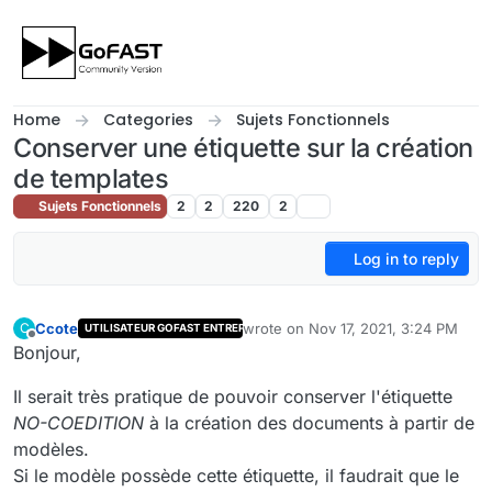
Skip to content
Home
Categories
Sujets Fonctionnels
Conserver une étiquette sur la création
de templates
Sujets Fonctionnels
2
2
220
2
Log in to reply
Ccote
wrote on
Nov 17, 2021, 3:24 PM
C
UTILISATEUR GOFAST ENTREPRISE
last edited by
Offline
Bonjour,
Il serait très pratique de pouvoir conserver l'étiquette
NO-COEDITION
à la création des documents à partir de
modèles.
Si le modèle possède cette étiquette, il faudrait que le