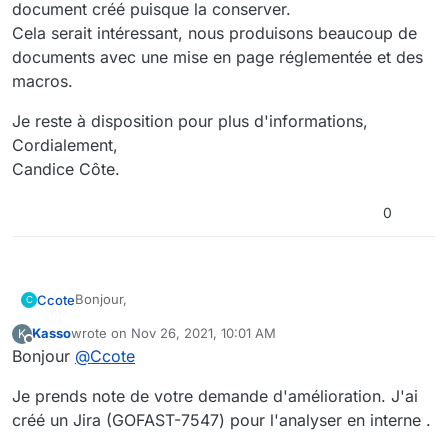
document créé puisque la conserver.
Cela serait intéressant, nous produisons beaucoup de
documents avec une mise en page réglementée et des
macros.
Je reste à disposition pour plus d'informations,
Cordialement,
Candice Côte.
0
Bonjour,
Ccote
C
Kasso
wrote on
Nov 26, 2021, 10:01 AM
K
Il serait très pratique de pouvoir conserver l'étiquette
last edited by
Offline
Bonjour
@
Ccote
NO-COEDITION
à la création des documents à partir de
modèles.
Je reste à disposition pour plus d'informations,
Je prends note de votre demande d'amélioration. J'ai
Si le modèle possède cette étiquette, il faudrait que le
Cordialement,
document créé puisque la conserver.
Candice Côte.
créé un Jira (GOFAST-7547) pour l'analyser en interne .
Cela serait intéressant, nous produisons beaucoup de