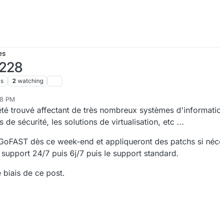
es
4228
ws
2
watching
28 PM
a été trouvé affectant de très nombreux systèmes d'informat
de sécurité, les solutions de virtualisation, etc ...
 GoFAST dès ce week-end et appliqueront des patchs si néc
support 24/7 puis 6j/7 puis le support standard.
 biais de ce post.