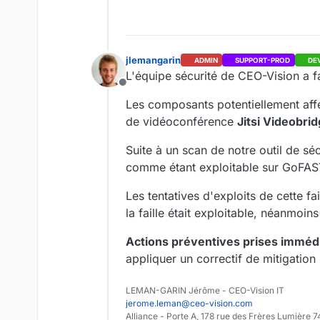
jlemangarin
ADMIN
SUPPORT-PROD
DE
L'équipe sécurité de CEO-Vision a fa
Offline
Les composants potentiellement affe
de vidéoconférence
Jitsi Videobri
Suite à un scan de notre outil de sé
comme étant exploitable sur GoFAS
Les tentatives d'exploits de cette 
la faille était exploitable, néanmo
Actions préventives prises immé
appliquer un correctif de mitigation 
LEMAN-GARIN Jérôme - CEO-Vision IT
jerome.leman@ceo-vision.com
Alliance - Porte A, 178 rue des Frères Lumièr