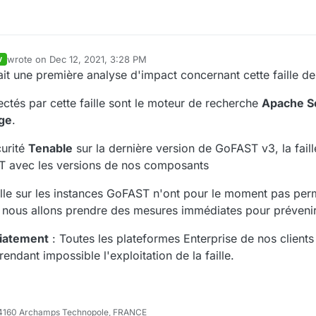
wrote on
Dec 12, 2021, 3:28 PM
V
last edited by jlemangarin
Dec 12, 2021, 4:30 PM
it une première analyse d'impact concernant cette faille de
ctés par cette faille sont le moteur de recherche
Apache S
dge
.
curité
Tenable
sur la dernière version de GoFAST v3, la faill
T avec les versions de nos composants
faille sur les instances GoFAST n'ont pour le moment pas pe
ins nous allons prendre des mesures immédiates pour prévenir
diatement
: Toutes les plateformes Enterprise de nos clients
rendant impossible l'exploitation de la faille.
e 74160 Archamps Technopole, FRANCE