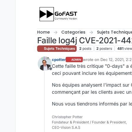
Skip to content
Home
Categories
Sujets Techniqu
Faille log4j CVE-2021-4
Sujets Techniques
2
posts
2
posters
481
vie
cpotter
wrote on
Dec 12, 2021, 2:
ADMIN
last edited by
Cette faille très critique "0-days" 
Offline
ceci pouvant inclure les équipements 
Nos équipes analysent l'impact sur
commençant par les clients avec un 
Nous vous tiendrons informés par le
Christopher Potter
Fondateur & Président / Founder & President,
CEO-Vision S.A.S