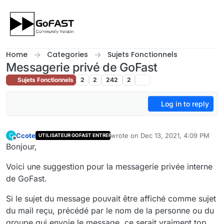
Skip to content
Home
Categories
Sujets Fonctionnels
Messagerie privé de GoFast
Sujets Fonctionnels
2
2
242
2
Log in to reply
Ccote
wrote on
Dec 13, 2021, 4:09 PM
C
UTILISATEUR GOFAST ENTREPRISE
last edited by
Offline
Bonjour,
Voici une suggestion pour la messagerie privée interne
de GoFast.
Si le sujet du message pouvait être affiché comme sujet
du mail reçu, précédé par le nom de la personne ou du
groupe qui envoie le message, ce serait vraiment top.