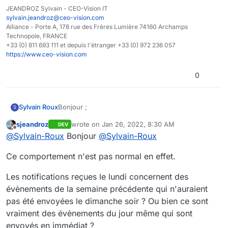
JEANDROZ Sylvain - CEO-Vision IT
sylvain.jeandroz@ceo-vision.com
Alliance - Porte A, 178 rue des Frères Lumière 74160 Archamps
Technopole, FRANCE
+33 (0) 811 693 111 et depuis l'étranger +33 (0) 972 236 057
https://www.ceo-vision.com
0
Bonjour ;
Sylvain Roux
S
sjeandroz
wrote on
Jan 26, 2022, 8:30 AM
DEV
Le comportement des notifications concernant
last edited by
Offline
@
Sylvain-Roux
Bonjour
@
Sylvain-Roux
l'activité des espaces n'est pas du tout optimum.
En effet lorsque l'on règle un abonnement
Bien Cordialement
Ce comportement n'est pas normal en effet.
hebdomadaire sur un espace, nous recevons
Sylvain Roux
tous les lundis un mail récapitulatif des fichiers
créés, modifiés, etc. sur l'espace en question.
Les notifications reçues le lundi concernent des
Nous recevons ensuite de manière instantané
évènements de la semaine précédente qui n'auraient
des notifs concernant les fichiers créés, modifiés
pas été envoyées le dimanche soir ? Ou bien ce sont
le jour même. Les journées du lundi se
vraiment des évènements du jour même qui sont
transforment donc en avalanches de notifications
car la notifications hebdo deviens de l'instantané
envoyés en immédiat ?