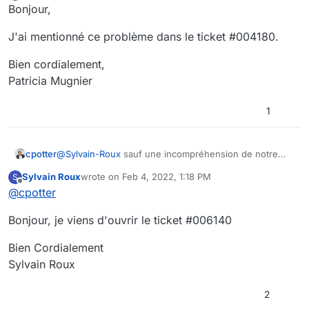
Offline
Bonjour,
J'ai mentionné ce problème dans le ticket #004180.
Bien cordialement,
Patricia Mugnier
1
cpotter
@
Sylvain-Roux
sauf une incompréhension de notre
part cela ressemble à un bug mais on nous n'a jamais
Sylvain Roux
wrote on
Feb 4, 2022, 1:18 PM
S
remonté un problème de ce type. Pouvez vous ouvrir
last edited by
Offline
@
cpotter
un ticket ?
Bonjour, je viens d'ouvrir le ticket #006140
Bien Cordialement
Sylvain Roux
2