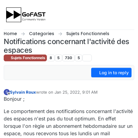
Skip to content
Home
Categories
Sujets Fonctionnels
Notifications concernant l'activité des
espaces
Sujets Fonctionnels
8
5
730
5
Log in to reply
Sylvain Roux
wrote on
Jan 25, 2022, 9:01 AM
S
last edited by
Offline
Bonjour ;
Le comportement des notifications concernant l'activité
des espaces n'est pas du tout optimum. En effet
lorsque l'on règle un abonnement hebdomadaire sur un
espace, nous recevons tous les lundis un mail