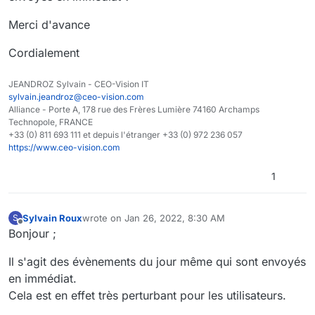
pour l'activité du lundi.
Ce comportement est difficile à expliquer aux
Merci d'avance
utilisateurs et est ressenti comme un bug.
Une amélioration est-elle prévue sur ce point ?
Cordialement
JEANDROZ Sylvain - CEO-Vision IT
sylvain.jeandroz@ceo-vision.com
Alliance - Porte A, 178 rue des Frères Lumière 74160 Archamps
Technopole, FRANCE
+33 (0) 811 693 111 et depuis l'étranger +33 (0) 972 236 057
https://www.ceo-vision.com
1
Sylvain Roux
wrote on
Jan 26, 2022, 8:30 AM
S
last edited by Sylvain Roux
Jan 26, 2022, 9:31 AM
Offline
Bonjour ;
Il s'agit des évènements du jour même qui sont envoyés
en immédiat.
Cela est en effet très perturbant pour les utilisateurs.