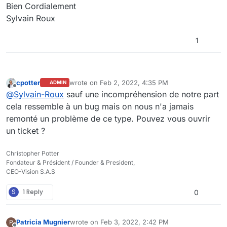
Bien Cordialement
Sylvain Roux
1
cpotter
wrote on
Feb 2, 2022, 4:35 PM
ADMIN
last edited by cpotter
Feb 2, 2022, 5:35 PM
Offline
@
Sylvain-Roux
sauf une incompréhension de notre part
cela ressemble à un bug mais on nous n'a jamais
remonté un problème de ce type. Pouvez vous ouvrir
un ticket ?
Christopher Potter
Fondateur & Président / Founder & President,
CEO-Vision S.A.S
S
1 Reply
0
Patricia Mugnier
wrote on
Feb 3, 2022, 2:42 PM
P
last edited by