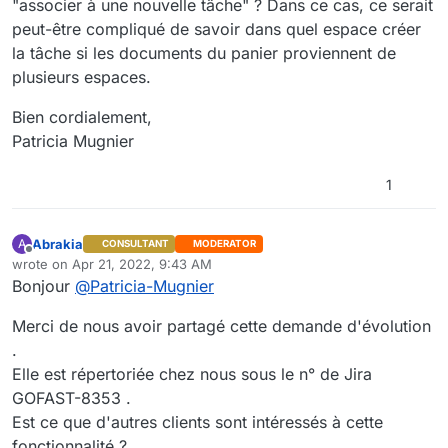
"associer à une nouvelle tâche" ? Dans ce cas, ce serait
peut-être compliqué de savoir dans quel espace créer
la tâche si les documents du panier proviennent de
plusieurs espaces.
Bien cordialement,
Patricia Mugnier
1
Abrakia
A
CONSULTANT
MODERATOR
Offline
wrote on
Apr 21, 2022, 9:43 AM
last edited by
Bonjour
@
Patricia-Mugnier
Merci de nous avoir partagé cette demande d'évolution
.
Elle est répertoriée chez nous sous le n° de Jira
GOFAST-8353 .
Est ce que d'autres clients sont intéressés à cette
fonctionnalité ?