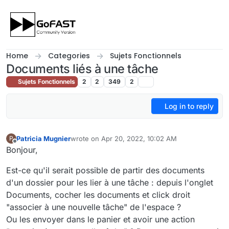
Skip to content
Home
Categories
Sujets Fonctionnels
Documents liés à une tâche
Sujets Fonctionnels
2
2
349
2
Log in to reply
Patricia Mugnier
wrote on
Apr 20, 2022, 10:02 AM
P
last edited by
Offline
Bonjour,
Est-ce qu'il serait possible de partir des documents
d'un dossier pour les lier à une tâche : depuis l'onglet
Documents, cocher les documents et click droit
"associer à une nouvelle tâche" de l'espace ?
Ou les envoyer dans le panier et avoir une action