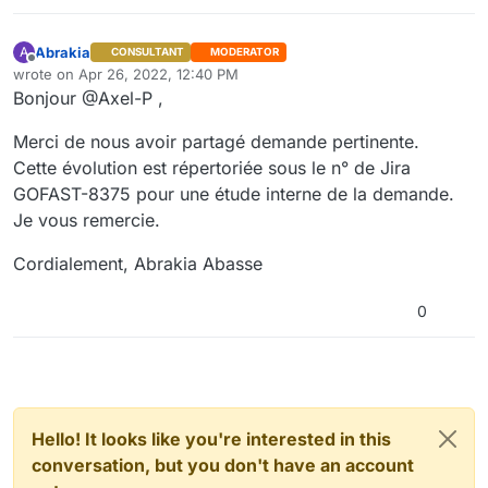
Abrakia
A
CONSULTANT
MODERATOR
Offline
wrote on
Apr 26, 2022, 12:40 PM
last edited by
Bonjour @Axel-P ,
Merci de nous avoir partagé demande pertinente.
Cette évolution est répertoriée sous le n° de Jira
GOFAST-8375 pour une étude interne de la demande.
Je vous remercie.
Cordialement, Abrakia Abasse
0
Hello! It looks like you're interested in this
conversation, but you don't have an account