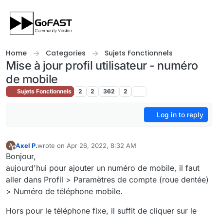
Skip to content
Home
Categories
Sujets Fonctionnels
Mise à jour profil utilisateur - numéro
de mobile
Sujets Fonctionnels
2
2
362
2
Log in to reply
Axel P.
wrote on
Apr 26, 2022, 8:32 AM
A
last edited by
Offline
Bonjour,
aujourd'hui pour ajouter un numéro de mobile, il faut
aller dans Profil > Paramètres de compte (roue dentée)
> Numéro de téléphone mobile.
Hors pour le téléphone fixe, il suffit de cliquer sur le