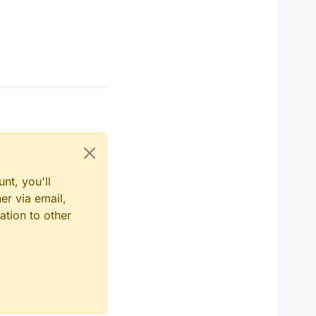
nt, you'll
er via email,
ation to other