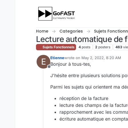
Skip to content
Home
Categories
Sujets Fonctionn
Lecture automatique de 
Sujets Fonctionnels
4
posts
2
posters
463
vi
Etienne
wrote on
May 2, 2022, 8:20 AM
E
last edited by
Bonjour à tous-tes,
Offline
J'hésite entre plusieurs solutions po
Parmi les sujets qui orientent ma dé
réception de la facture
lecture des champs de la facture
rapprochement avec les command
écriture automatique en comptab