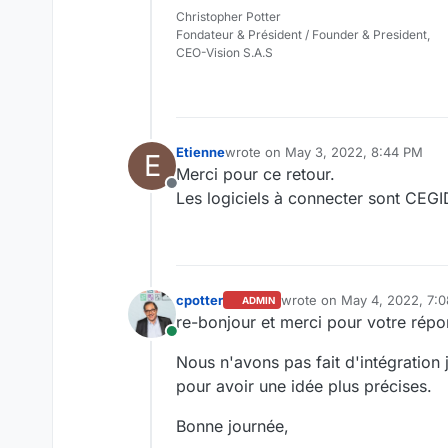
Christopher Potter
Fondateur & Président / Founder & President,
CEO-Vision S.A.S
Etienne
wrote on
May 3, 2022, 8:44 PM
E
last edited by
Merci pour ce retour.
Offline
Les logiciels à connecter sont CEG
cpotter
wrote on
May 4, 2022, 7:
ADMIN
last edited by
re-bonjour et merci pour votre répo
Online
Nous n'avons pas fait d'intégration 
pour avoir une idée plus précises.
Bonne journée,