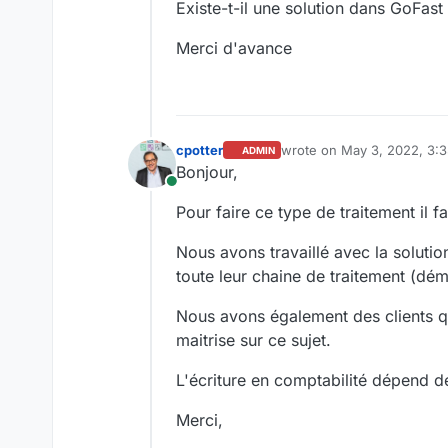
Existe-t-il une solution dans GoFast
Merci d'avance
cpotter
wrote on
May 3, 2022, 3:
ADMIN
last edited by cpotter
May 
Bonjour,
Online
Pour faire ce type de traitement il
Nous avons travaillé avec la solut
toute leur chaine de traitement (dé
Nous avons également des clients q
maitrise sur ce sujet.
L'écriture en comptabilité dépend de
Merci,