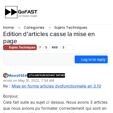
Skip to content
Home
Categories
Sujets Techniques
Edition d'articles casse la mise en
page
Sujets Techniques
7
3
669
3
Log in to reply
MauryESEA
M
UTILISATEUR GOFAST ENTREPRISE
Offline
wrote on
May 10, 2022, 7:34 AM
last edited by
Re :
Mise en forme articles dysfonctionnelle en 3.10
Bonjour,
Cela fait suite au sujet ci dessus. Nous avons 3 articles
que nous avions pu formater correctement qui sont en