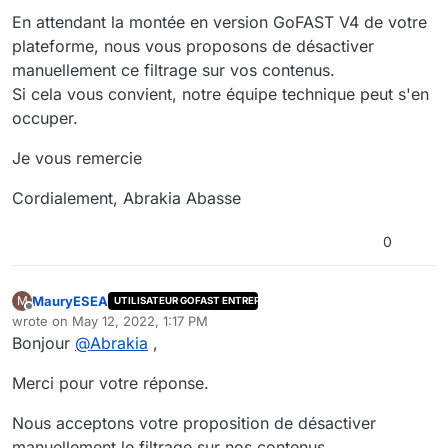
En attendant la montée en version GoFAST V4 de votre
plateforme, nous vous proposons de désactiver
manuellement ce filtrage sur vos contenus.
Si cela vous convient, notre équipe technique peut s'en
occuper.
Je vous remercie
Cordialement, Abrakia Abasse
0
MauryESEA
M
UTILISATEUR GOFAST ENTREPRISE
Offline
wrote on
May 12, 2022, 1:17 PM
last edited by
Bonjour
@
Abrakia
,
Merci pour votre réponse.
Nous acceptons votre proposition de désactiver
manuellement le filtrage sur nos contenus.