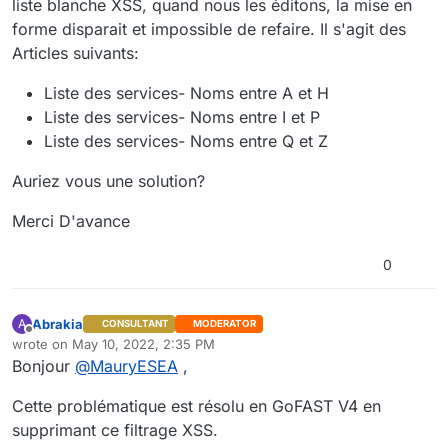
liste blanche XSS, quand nous les éditons, la mise en
forme disparait et impossible de refaire. Il s'agit des
Articles suivants:
Liste des services- Noms entre A et H
Liste des services- Noms entre I et P
Liste des services- Noms entre Q et Z
Auriez vous une solution?
Merci D'avance
0
Abrakia
A
CONSULTANT
MODERATOR
Offline
wrote on
May 10, 2022, 2:35 PM
last edited by
Bonjour
@
MauryESEA
,
Cette problématique est résolu en GoFAST V4 en
supprimant ce filtrage XSS.