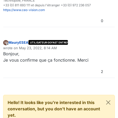
Technopole, FRANCE
+33 (0) 811 693 111 et depuis l'étranger +33 (0) 972 236 057
https://www.ceo-vision.com
0
MauryESEA
M
UTILISATEUR GOFAST ENTREPRISE
Offline
wrote on
May 23, 2022, 8:14 AM
last edited by
Bonjour,
Je vous confirme que ça fonctionne. Merci
2
Hello! It looks like you're interested in this
conversation, but you don't have an account
yet.