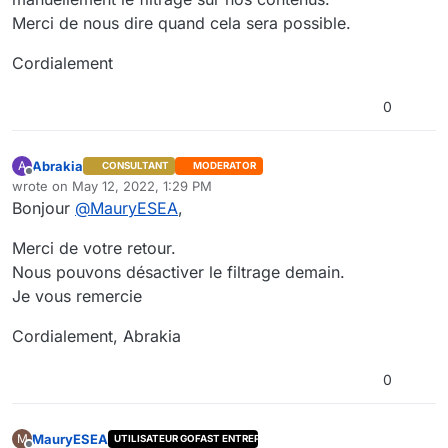
Merci de nous dire quand cela sera possible.
Cordialement
0
Abrakia
A
CONSULTANT
MODERATOR
Offline
wrote on
May 12, 2022, 1:29 PM
last edited by
Bonjour
@
MauryESEA
,
Merci de votre retour.
Nous pouvons désactiver le filtrage demain.
Je vous remercie
Cordialement, Abrakia
0
MauryESEA
M
UTILISATEUR GOFAST ENTREPRISE