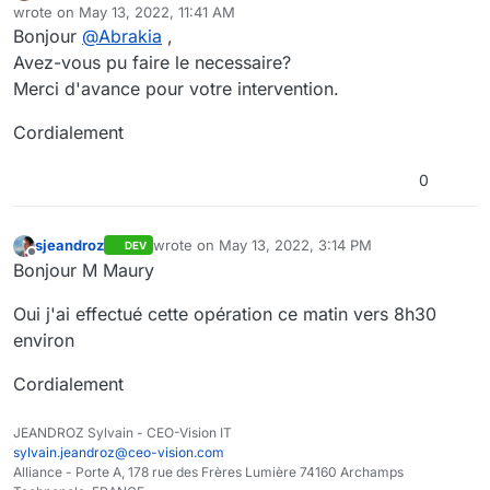
Offline
wrote on
May 13, 2022, 11:41 AM
last edited by
Bonjour
@
Abrakia
,
Avez-vous pu faire le necessaire?
Merci d'avance pour votre intervention.
Cordialement
0
sjeandroz
wrote on
May 13, 2022, 3:14 PM
DEV
last edited by
Offline
Bonjour M Maury
Oui j'ai effectué cette opération ce matin vers 8h30
environ
Cordialement
JEANDROZ Sylvain - CEO-Vision IT
sylvain.jeandroz@ceo-vision.com
Alliance - Porte A, 178 rue des Frères Lumière 74160 Archamps