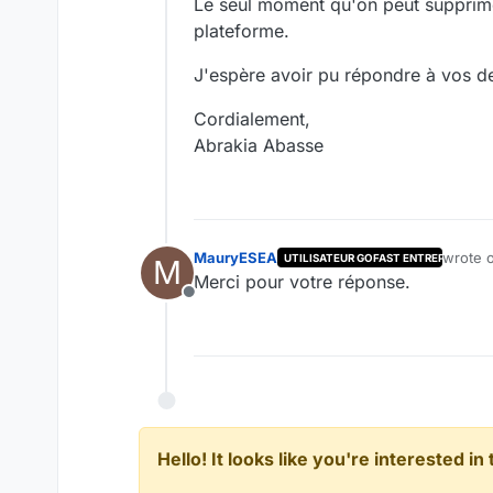
Le seul moment qu'on peut supprimer
plateforme.
J'espère avoir pu répondre à vos 
Cordialement,
Abrakia Abasse
MauryESEA
wrote 
UTILISATEUR GOFAST ENTREPRISE
M
last ed
Merci pour votre réponse.
Offline
Hello! It looks like you're interested i