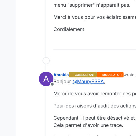
menu "supprimer" n'apparait pas.
Merci à vous pour vos éclaircisseme
Cordialement
Abrakia
wrote
CONSULTANT
MODERATOR
A
last ed
Bonjour
@
MauryESEA
,
Offline
Merci de vous avoir remonter ces po
Pour des raisons d'audit des action
Cependant, il peut être désactivé e
Cela permet d'avoir une trace.