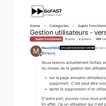
Skip to content
Home
Categories
Sujets Fonctionn
Gestion utilisateurs - ver
Sujets Fonctionnels
3
posts
2
posters
366
vi
MauryESEA
wrote 
UTILISATEUR GOFAST ENTREPRISE
M
last ed
Bonjour,
Offline
Nous testons actuellement Gofats e
Au niveau de la gestion des utilisat
sur la page annuaire utilisateur
supprimer). C'est peut-être vol
après la suppression d'un utilisa
D'autre part, pouvez-vous nous préci
En effet, j'ai un utilisateur qui n'e