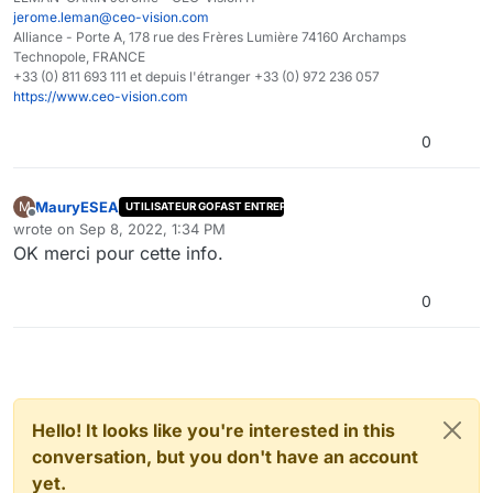
jerome.leman@ceo-vision.com
Alliance - Porte A, 178 rue des Frères Lumière 74160 Archamps
Technopole, FRANCE
+33 (0) 811 693 111 et depuis l'étranger +33 (0) 972 236 057
https://www.ceo-vision.com
0
MauryESEA
M
UTILISATEUR GOFAST ENTREPRISE
Offline
wrote on
Sep 8, 2022, 1:34 PM
last edited by
OK merci pour cette info.
0
Hello! It looks like you're interested in this
conversation, but you don't have an account
yet.