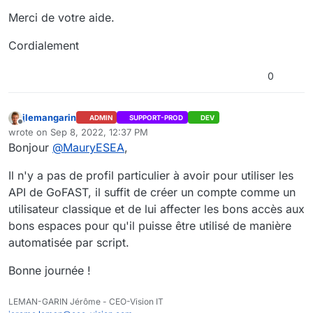
Merci de votre aide.
Cordialement
0
jlemangarin
ADMIN
SUPPORT-PROD
DEV
Offline
wrote on
Sep 8, 2022, 12:37 PM
last edited by
Bonjour
@
MauryESEA
,
Il n'y a pas de profil particulier à avoir pour utiliser les
API de GoFAST, il suffit de créer un compte comme un
utilisateur classique et de lui affecter les bons accès aux
bons espaces pour qu'il puisse être utilisé de manière
automatisée par script.
Bonne journée !
LEMAN-GARIN Jérôme - CEO-Vision IT