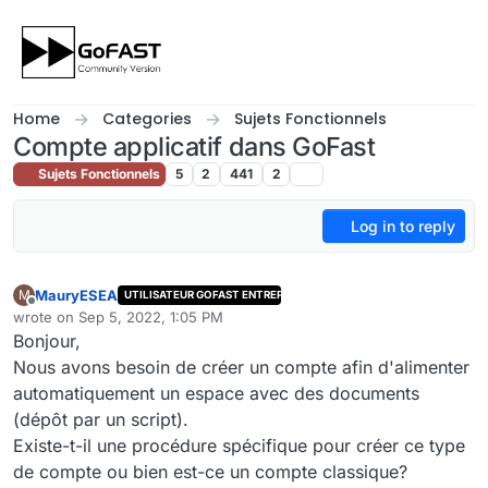
Skip to content
Home
Categories
Sujets Fonctionnels
Compte applicatif dans GoFast
Sujets Fonctionnels
5
2
441
2
Log in to reply
MauryESEA
M
UTILISATEUR GOFAST ENTREPRISE
Offline
wrote on
Sep 5, 2022, 1:05 PM
last edited by
Bonjour,
Nous avons besoin de créer un compte afin d'alimenter
automatiquement un espace avec des documents
(dépôt par un script).
Existe-t-il une procédure spécifique pour créer ce type
de compte ou bien est-ce un compte classique?