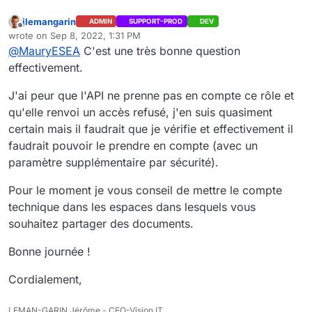
jlemangarin
ADMIN
SUPPORT-PROD
DEV
Offline
wrote on
Sep 8, 2022, 1:31 PM
last edited by
@
MauryESEA
C'est une très bonne question
effectivement.
J'ai peur que l'API ne prenne pas en compte ce rôle et
qu'elle renvoi un accès refusé, j'en suis quasiment
certain mais il faudrait que je vérifie et effectivement il
faudrait pouvoir le prendre en compte (avec un
paramètre supplémentaire par sécurité).
Pour le moment je vous conseil de mettre le compte
technique dans les espaces dans lesquels vous
souhaitez partager des documents.
Bonne journée !
Cordialement,
LEMAN-GARIN Jérôme - CEO-Vision IT