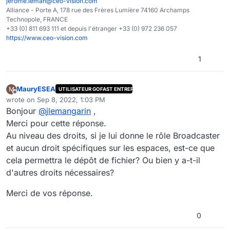
jerome.leman@ceo-vision.com
Alliance - Porte A, 178 rue des Frères Lumière 74160 Archamps
Technopole, FRANCE
+33 (0) 811 693 111 et depuis l'étranger +33 (0) 972 236 057
https://www.ceo-vision.com
1
MauryESEA
M
UTILISATEUR GOFAST ENTREPRISE
Offline
wrote on
Sep 8, 2022, 1:03 PM
last edited by
Bonjour
@
jlemangarin
,
Merci pour cette réponse.
Au niveau des droits, si je lui donne le rôle Broadcaster
et aucun droit spécifiques sur les espaces, est-ce que
cela permettra le dépôt de fichier? Ou bien y a-t-il
d'autres droits nécessaires?
Merci de vos réponse.
0