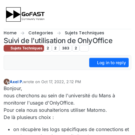
Skip to content
Home
Categories
Sujets Techniques
Suivi de l'utilisation de OnlyOffice
Sujets Techniques
2
2
383
2
Log in to reply
Axel P.
wrote on
Oct 17, 2022, 2:12 PM
A
last edited by
Offline
Bonjour,
nous cherchons au sein de l'université du Mans à
monitorer l'usage d'OnlyOffice.
Pour cela nous souhaiterions utiliser Matomo.
De là plusieurs choix :
on récupère les logs spécifiques de connections et