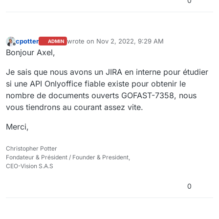
0
cpotter
wrote on
Nov 2, 2022, 9:29 AM
ADMIN
last edited by
Offline
Bonjour Axel,
Je sais que nous avons un JIRA en interne pour étudier
si une API Onlyoffice fiable existe pour obtenir le
nombre de documents ouverts GOFAST-7358, nous
vous tiendrons au courant assez vite.
Merci,
Christopher Potter
Fondateur & Président / Founder & President,
CEO-Vision S.A.S
0