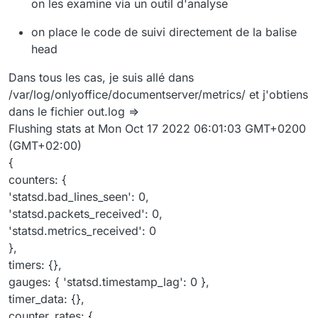
on les examine via un outil d'analyse
on place le code de suivi directement de la balise
head
Dans tous les cas, je suis allé dans
/var/log/onlyoffice/documentserver/metrics/ et j'obtiens
dans le fichier out.log =>
Flushing stats at Mon Oct 17 2022 06:01:03 GMT+0200
(GMT+02:00)
{
counters: {
'statsd.bad_lines_seen': 0,
'statsd.packets_received': 0,
'statsd.metrics_received': 0
},
timers: {},
gauges: { 'statsd.timestamp_lag': 0 },
timer_data: {},
counter_rates: {