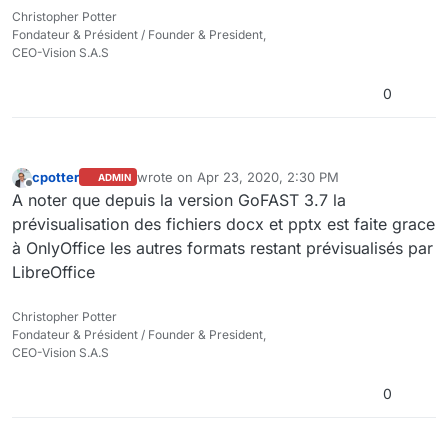
Christopher Potter
Fondateur & Président / Founder & President,
CEO-Vision S.A.S
0
cpotter
wrote on
Apr 23, 2020, 2:30 PM
ADMIN
last edited by
Offline
A noter que depuis la version GoFAST 3.7 la
prévisualisation des fichiers docx et pptx est faite grace
à OnlyOffice les autres formats restant prévisualisés par
LibreOffice
Christopher Potter
Fondateur & Président / Founder & President,
CEO-Vision S.A.S
0