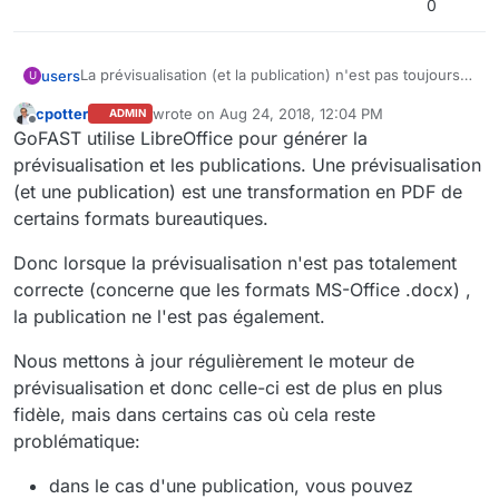
0
La prévisualisation (et la publication) n'est pas toujours
users
U
totalement identique au document MS-Office, pourquoi ?
cpotter
wrote on
Aug 24, 2018, 12:04 PM
ADMIN
Merci bien,
last edited by cpotter
Jun 10, 2019, 9:16 AM
Offline
GoFAST utilise LibreOffice pour générer la
prévisualisation et les publications. Une prévisualisation
(et une publication) est une transformation en PDF de
certains formats bureautiques.
Donc lorsque la prévisualisation n'est pas totalement
correcte (concerne que les formats MS-Office .docx) ,
la publication ne l'est pas également.
Nous mettons à jour régulièrement le moteur de
prévisualisation et donc celle-ci est de plus en plus
fidèle, mais dans certains cas où cela reste
problématique:
dans le cas d'une publication, vous pouvez