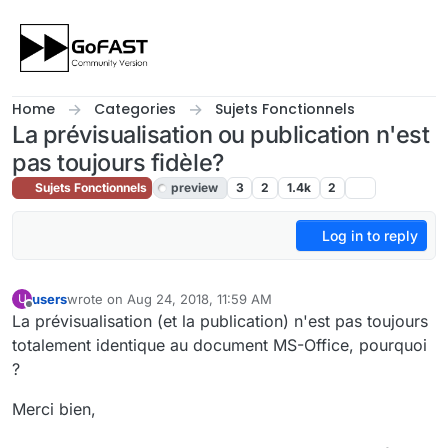
Skip to content
Home
Categories
Sujets Fonctionnels
La prévisualisation ou publication n'est
pas toujours fidèle?
Sujets Fonctionnels
preview
3
2
1.4k
2
Log in to reply
users
wrote on
Aug 24, 2018, 11:59 AM
U
last edited by cpotter
Aug 24, 2018, 2:05 PM
Offline
La prévisualisation (et la publication) n'est pas toujours
totalement identique au document MS-Office, pourquoi
?
Merci bien,