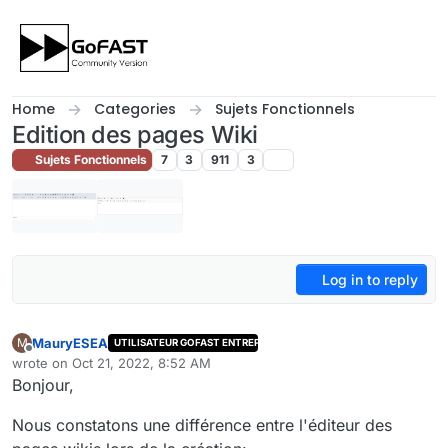
Skip to content
Home
Categories
Sujets Fonctionnels
Edition des pages Wiki
Sujets Fonctionnels
7
3
911
3
Log in to reply
MauryESEA
M
UTILISATEUR GOFAST ENTREPRISE
Offline
wrote on
Oct 21, 2022, 8:52 AM
last edited by
Bonjour,
Nous constatons une différence entre l'éditeur des