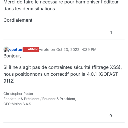
Merci de faire le nécessaire pour harmoniser l'éditeur
dans les deux situations.
Cordialement
1
cpotter
wrote on
Oct 23, 2022, 4:39 PM
ADMIN
last edited by
Offline
Bonjour,
Si il ne s'agit pas de contraintes sécurité (filtrage XSS),
nous positionnons un correctif pour la 4.0.1 (GOFAST-
9112)
Christopher Potter
Fondateur & Président / Founder & President,
CEO-Vision S.A.S
0