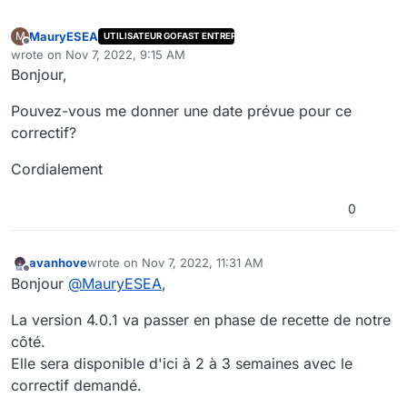
MauryESEA
M
UTILISATEUR GOFAST ENTREPRISE
Offline
wrote on
Nov 7, 2022, 9:15 AM
last edited by
Bonjour,
Pouvez-vous me donner une date prévue pour ce
correctif?
Cordialement
0
avanhove
wrote on
Nov 7, 2022, 11:31 AM
last edited by
Offline
Bonjour
@
MauryESEA
,
La version 4.0.1 va passer en phase de recette de notre
côté.
Elle sera disponible d'ici à 2 à 3 semaines avec le
correctif demandé.