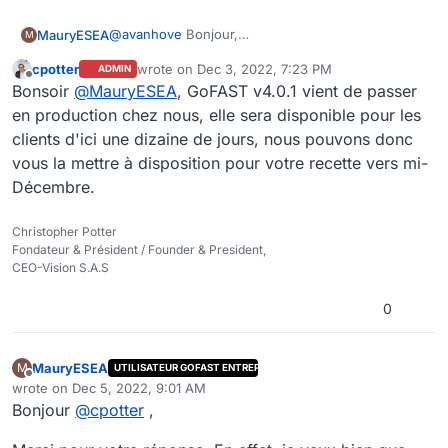
@
avanhove
Bonjour,
MauryESEA
M
La version 4.0.1 est-elle disponible? Si c'est le cas
cpotter
wrote on
Dec 3, 2022, 7:23 PM
ADMIN
est-il envisageable de nous la déployer sur notre
Cordialement
last edited by
Offline
Bonsoir
@
MauryESEA
, GoFAST v4.0.1 vient de passer
environnement de test pour la valider?
en production chez nous, elle sera disponible pour les
clients d'ici une dizaine de jours, nous pouvons donc
vous la mettre à disposition pour votre recette vers mi-
Décembre.
Christopher Potter
Fondateur & Président / Founder & President,
CEO-Vision S.A.S
0
MauryESEA
M
UTILISATEUR GOFAST ENTREPRISE
Offline
wrote on
Dec 5, 2022, 9:01 AM
last edited by
Bonjour
@
cpotter
,