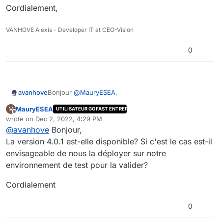
Cordialement,
VANHOVE Alexis - Developer IT at CEO-Vision
0
Bonjour
@
MauryESEA
,
avanhove
MauryESEA
M
UTILISATEUR GOFAST ENTREPRISE
La version 4.0.1 va passer en phase de recette de
Offline
wrote on
Dec 2, 2022, 4:29 PM
notre côté.
last edited by
@
avanhove
Bonjour,
Elle sera disponible d'ici à 2 à 3 semaines avec le
Cordialement,
correctif demandé.
La version 4.0.1 est-elle disponible? Si c'est le cas est-il
envisageable de nous la déployer sur notre
environnement de test pour la valider?
Cordialement
0