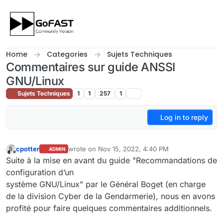
Skip to content
Home
Categories
Sujets Techniques
Commentaires sur guide ANSSI
GNU/Linux
Sujets Techniques
1
1
257
1
Log in to reply
cpotter
wrote on
Nov 15, 2022, 4:40 PM
ADMIN
last edited by
Offline
Suite à la mise en avant du guide "Recommandations de
configuration d’un
système GNU/Linux" par le Général Boget (en charge
de la division Cyber de la Gendarmerie), nous en avons
profité pour faire quelques commentaires additionnels.