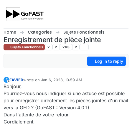
Skip to content
Home
Categories
Sujets Fonctionnels
Enregistrement de pièce jointe
Sujets Fonctionnels
2
2
263
2
Log in to reply
FAVIER
wrote on
Jan 6, 2023, 10:59 AM
F
last edited by
Offline
Bonjour,
Pourriez-vous nous indiquer si une astuce est possible
pour enregistrer directement les pièces jointes d'un mail
vers la GED ? (GoFAST : Version 4.0.1)
Dans l'attente de votre retour,
Cordialement,