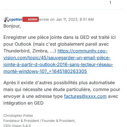
1
cpotter
wrote on
Jan 11, 2023, 8:51 AM
ADMIN
last edited by cpotter
Jan 18, 2023, 7:24 PM
Offline
Bonjour,
Enregistrer une pièce jointe dans la GED est traité ici
pour Outlook (mais c'est globalement pareil avec
Thunderbird, Zimbra, ...)
https://community.ceo-
vision.com/topic/45/sauvegarder-un-email-pièce-
jointe-à-partir-d-outlook-2016-sans-lecteur-réseau-
monté-windows-10?_=1645180263305
Après il existe d'autres possibilités plus automatisée
mais qui nécessite une étude particulière, comme pour
envoyer à une adresse type
factures@xxxx.com
avec
intégration en GED
Christopher Potter
Fondateur & Président / Founder & President,
CEO-Vision S.A.S