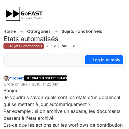
Skip to content
Home
Categories
Sujets Fonctionnels
Etats automatisés
Sujets Fonctionnels
2
2
743
2
Log in to reply
mrobert
UTILISATEUR GOFAST ENTREPRISE
Offline
wrote on
Jan 7, 2019, 11:22 AM
last edited by
Bonjour
Je voudrais savoir quels sont les états d'un document
qui se mettent à jour automatiquement ?
Par exemple : si on archive un espace, les documents
passent à l'état archivé
Est-ce que les actions sur les worflows de contribution