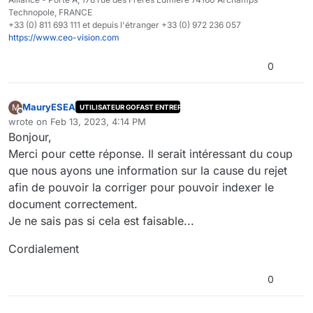
Technopole, FRANCE
+33 (0) 811 693 111 et depuis l'étranger +33 (0) 972 236 057
https://www.ceo-vision.com
0
MauryESEA
M
UTILISATEUR GOFAST ENTREPRISE
Offline
wrote on
Feb 13, 2023, 4:14 PM
last edited by
Bonjour,
Merci pour cette réponse. Il serait intéressant du coup
que nous ayons une information sur la cause du rejet
afin de pouvoir la corriger pour pouvoir indexer le
document correctement.
Je ne sais pas si cela est faisable...
Cordialement
0