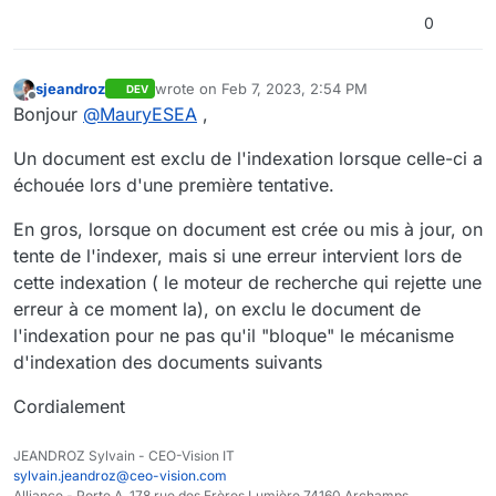
0
sjeandroz
wrote on
Feb 7, 2023, 2:54 PM
DEV
last edited by
Offline
Bonjour
@
MauryESEA
,
Un document est exclu de l'indexation lorsque celle-ci a
échouée lors d'une première tentative.
En gros, lorsque on document est crée ou mis à jour, on
tente de l'indexer, mais si une erreur intervient lors de
cette indexation ( le moteur de recherche qui rejette une
erreur à ce moment la), on exclu le document de
l'indexation pour ne pas qu'il "bloque" le mécanisme
d'indexation des documents suivants
Cordialement
JEANDROZ Sylvain - CEO-Vision IT
sylvain.jeandroz@ceo-vision.com
Alliance - Porte A, 178 rue des Frères Lumière 74160 Archamps