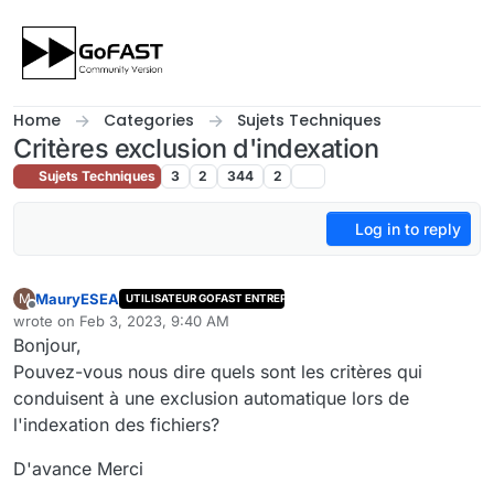
Skip to content
Home
Categories
Sujets Techniques
Critères exclusion d'indexation
Sujets Techniques
3
2
344
2
Log in to reply
MauryESEA
M
UTILISATEUR GOFAST ENTREPRISE
Offline
wrote on
Feb 3, 2023, 9:40 AM
last edited by
Bonjour,
Pouvez-vous nous dire quels sont les critères qui
conduisent à une exclusion automatique lors de
l'indexation des fichiers?
D'avance Merci