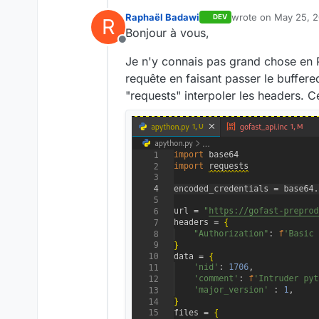
Raphaël Badawi
wrote on
May 25, 2
DEV
R
last edited by Raph
Bonjour à vous,
Offline
Je n'y connais pas grand chose en P
requête en faisant passer le buffere
"requests" interpoler les headers.