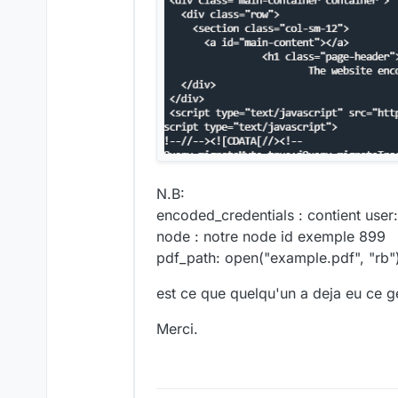
N.B:
encoded_credentials : contient us
node : notre node id exemple 899
pdf_path: open("example.pdf", "rb"
est ce que quelqu'un a deja eu ce 
Merci.