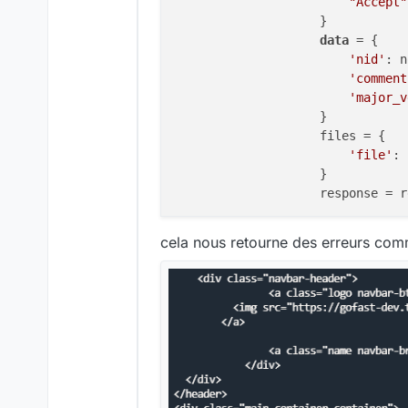
"Accept"
                    }

data
 = {

'nid'
: n
'comment
'major_v
                    }

                    files = {

'file'
: 
                    }

                    response = r
cela nous retourne des erreurs comm