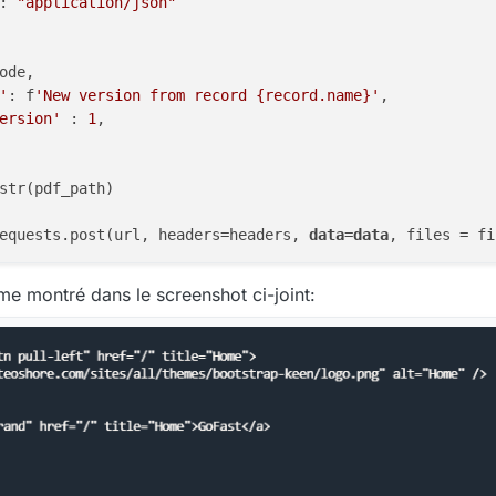
: 
"application/json"
ode,

'
: f
'New version from record {record.name}'
,

ersion'
 : 
1
,

str(pdf_path)

equests.post(url, headers=headers, 
data
=
data
e montré dans le screenshot ci-joint: