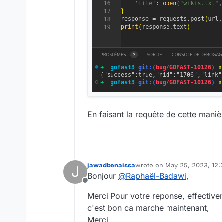
En faisant la requête de cette manièr
jawadbenaissa
wrote on
May 25, 2023, 12
J
last edited by
Bonjour
@
Raphaël-Badawi
,
Offline
Merci Pour votre reponse, effective
c'est bon ca marche maintenant,
Merci.