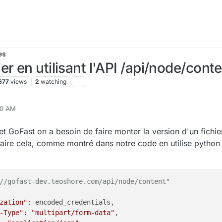
es
r en utilisant l'API /api/node/cont
677
views
2
watching
50 AM
, 2023, 12:35 PM
et GoFast on a besoin de faire monter la version d'un fichie
r faire cela, comme montré dans notre code en utilise pytho
//gofast-dev.teoshore.com/api/node/content"
zation"
: encoded_credentials,

-Type"
: 
"multipart/form-data"
,
