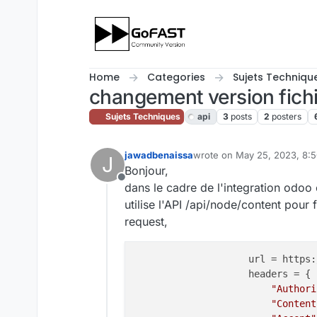
Skip to content
Home
Categories
Sujets Techniqu
changement version fichie
Sujets Techniques
api
3
posts
2
posters
jawadbenaissa
wrote on
May 25, 2023, 8:
J
last edited by cpotter
Sep 13
Bonjour,
Offline
dans le cadre de l'integration odoo 
utilise l'API /api/node/content pou
request,
                    url = https:
                    headers = {

"Authori
"Content