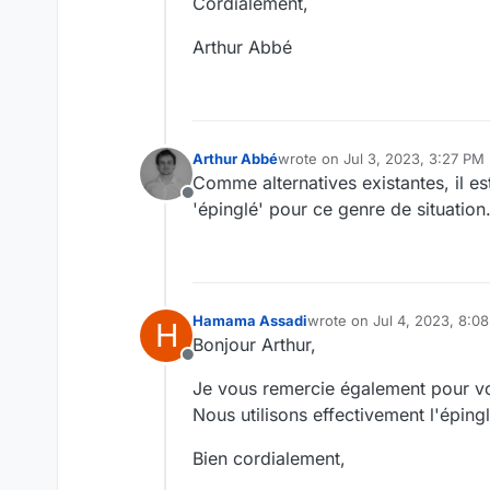
Cordialement,
Arthur Abbé
Arthur Abbé
wrote on
Jul 3, 2023, 3:27 PM
last edited by Arthur Abbé
Jul 
Comme alternatives existantes, il e
Offline
'épinglé' pour ce genre de situation
Hamama Assadi
wrote on
Jul 4, 2023, 8:0
H
last edited by
Bonjour Arthur,
Offline
Je vous remercie également pour vo
Nous utilisons effectivement l'épi
Bien cordialement,