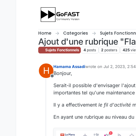
Skip to content
Home
Categories
Sujets Fonctionn
Ajout d'une rubrique "Fla
Sujets Fonctionnels
4
posts
2
posters
425
vi
Hamama Assadi
wrote on
Jul 2, 2023, 2:5
H
last edited by
Bonjour,
Offline
Serait-il possible d'envisager l'ajo
importantes tel qu'une maintenance
Il y a effectivement
le fil d'activité
ma
En ayant une rubrique au niveau du me