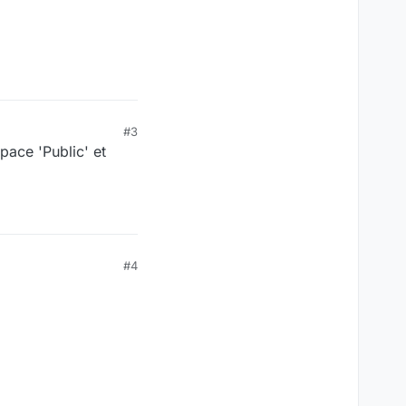
#3
pace 'Public' et
#4