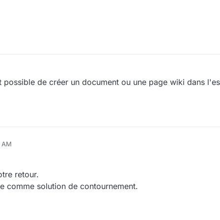
4, 2023, 9:18 AM
st possible de créer un document ou une page wiki dans l'es
.
8 AM
tre retour.
ngle comme solution de contournement.