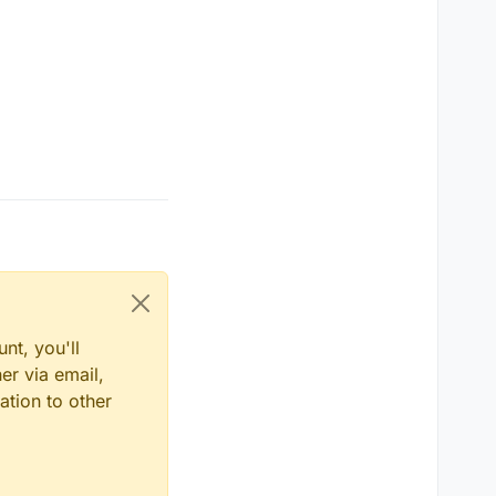
nt, you'll
er via email,
ation to other