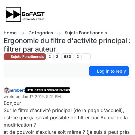
Skip to content
Home
Categories
Sujets Fonctionnels
Ergonomie du filtre d'activité principal :
filtrer par auteur
Sujets Fonctionnels
2
2
630
2
Log in to reply
mrobert
UTILISATEUR GOFAST ENTREPRISE
Offline
wrote on
Jan 17, 2019, 5:15 PM
last edited by
Bonjour
Sur le filtre d'activité principal (de la page d'accueil),
est-ce que ça serait possible de filtrer par Auteur de la
modification ?
et de pouvoir s'exclure soit même ? (je suis à peut près