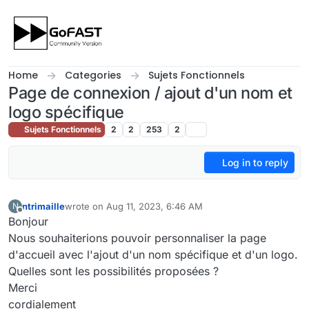
Skip to content
Home
Categories
Sujets Fonctionnels
Page de connexion / ajout d'un nom et
logo spécifique
Sujets Fonctionnels
2
2
253
2
Log in to reply
ntrimaille
wrote on
Aug 11, 2023, 6:46 AM
N
last edited by
Offline
Bonjour
Nous souhaiterions pouvoir personnaliser la page
d'accueil avec l'ajout d'un nom spécifique et d'un logo.
Quelles sont les possibilités proposées ?
Merci
cordialement