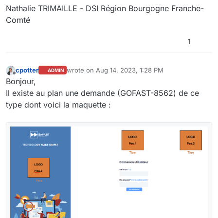
Nathalie TRIMAILLE - DSI Région Bourgogne Franche-
Comté
1
cpotter
wrote on
Aug 14, 2023, 1:28 PM
ADMIN
last edited by
Offline
Bonjour,
Il existe au plan une demande (GOFAST-8562) de ce
type dont voici la maquette :