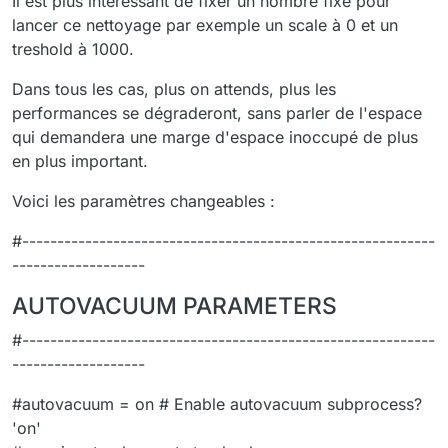
Il est plus intéressant de fixer un nombre fixe pour
lancer ce nettoyage par exemple un scale à 0 et un
treshold à 1000.
Dans tous les cas, plus on attends, plus les
performances se dégraderont, sans parler de l'espace
qui demandera une marge d'espace inoccupé de plus
en plus important.
Voici les paramètres changeables :
#-----------------------------------------------------------
-------------------
AUTOVACUUM PARAMETERS
#-----------------------------------------------------------
-------------------
#autovacuum = on # Enable autovacuum subprocess?
'on'