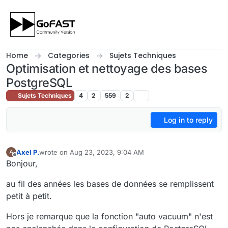
Skip to content
Home
Categories
Sujets Techniques
Optimisation et nettoyage des bases
PostgreSQL
Sujets Techniques
4
2
559
2
Log in to reply
Axel P.
wrote on
Aug 23, 2023, 9:04 AM
A
last edited by Axel P.
Aug 23, 2023, 12:04 PM
Offline
Bonjour,
au fil des années les bases de données se remplissent
petit à petit.
Hors je remarque que la fonction "auto vacuum" n'est