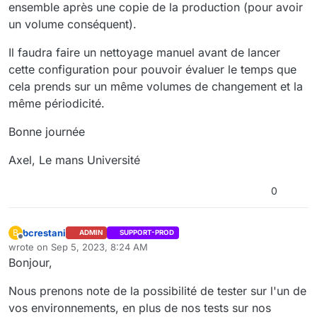
ensemble après une copie de la production (pour avoir
un volume conséquent).
Il faudra faire un nettoyage manuel avant de lancer
cette configuration pour pouvoir évaluer le temps que
cela prends sur un même volumes de changement et la
même périodicité.
Bonne journée
Axel, Le mans Université
0
bcrestani
B
ADMIN
SUPPORT-PROD
Offline
wrote on
Sep 5, 2023, 8:24 AM
last edited by
Bonjour,
Nous prenons note de la possibilité de tester sur l'un de
vos environnements, en plus de nos tests sur nos