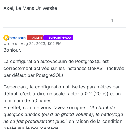
Axel, Le Mans Université
1
bcrestani
B
ADMIN
SUPPORT-PROD
Offline
wrote on
Aug 25, 2023, 1:02 PM
last edited by
Bonjour,
La configuration autovacuum de PostgreSQL est
correctement activée sur les instances GoFAST (activée
par défaut par PostgreSQL).
Cependant, la configuration utilise les paramètres par
défaut, c'est-à-dire un scale factor à 0.2 (20 %) et un
minimum de 50 lignes.
En effet, comme vous l'avez souligné : "
Au bout de
quelques années (ou d'un grand volume), le nettoyage
ne se fait pratiquement plus
." en raison de la condition
basée sur le pourcentage.