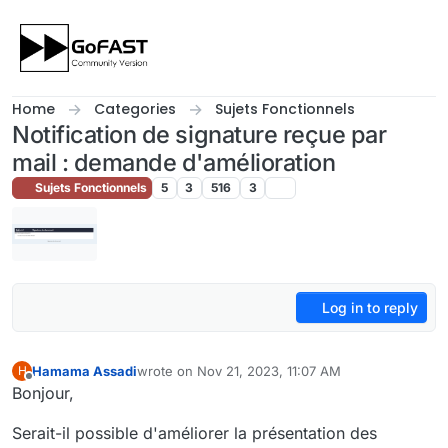
Skip to content
Home
Categories
Sujets Fonctionnels
Notification de signature reçue par
mail : demande d'amélioration
Sujets Fonctionnels
5
3
516
3
Log in to reply
Hamama Assadi
wrote on
Nov 21, 2023, 11:07 AM
H
last edited by Hamama Assadi
Nov 21, 2023, 12:0
Offline
Bonjour,
Serait-il possible d'améliorer la présentation des