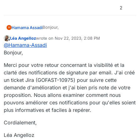
2
Bonjour,
Hamama Assadi
H
Léa Angelloz
wrote on
Nov 22, 2023, 2:08 PM
Serait-il possible d'améliorer la présentation
last edited by Léa Angelloz
Nov 22, 2023, 3:08 PM
Offline
@
Hamama-Assadi
des notifications de signature reçue par email,
s'il vous plaît ?
Bonjour,
En effet, ceux-ci ne sont pas très visibles et
avec peu d'informations probantes.
Merci pour votre retour concernant la visibilité et la
clarté des notifications de signature par email. J'ai créé
Je vous remercie de l'intérêt que vous portez
un ticket Jira (GOFAST-10975) pour suivre cette
pour nos demandes d'amélioration.
demande d'amélioration et j'ai bien pris note de votre
Je vous souhaite une excellente journée.
proposition. Nous allons examiner comment nous
Bien cordialement,
pouvons améliorer ces notifications pour qu'elles soient
plus informatives et faciles à repérer.
Cordialement,
Léa Angelloz