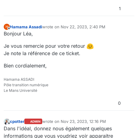
1
Hamama Assadi
wrote on
Nov 22, 2023, 2:40 PM
H
last edited by
Offline
Bonjour Léa,
Je vous remercie pour votre retour
Je note la référence de ce ticket.
Bien cordialement,
Hamama ASSADI
Pôle transition numérique
Le Mans Université
0
cpotter
wrote on
Nov 23, 2023, 12:16 PM
ADMIN
last edited by
Offline
Dans l'idéal, donnez nous également quelques
informations que vous voudriez voir apparaitre