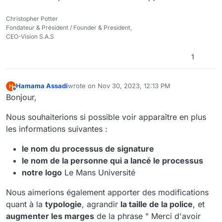
Christopher Potter
Fondateur & Président / Founder & President,
CEO-Vision S.A.S
1
Hamama Assadi
wrote on
Nov 30, 2023, 12:13 PM
H
last edited by Hamama Assadi
Nov 30, 2023, 1:18
Offline
Bonjour,
Nous souhaiterions si possible voir apparaître en plus
les informations suivantes :
le nom du processus de signature
le nom de la personne qui a lancé le processus
notre logo
Le Mans Université
Nous aimerions également apporter des modifications
quant à la
typologie
, agrandir
la taille de la police
, et
augmenter les marges
de la phrase " Merci d'avoir