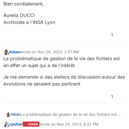
Bien cordialement,
Aurelia DUCCi
Archiviste à l'INSA Lyon
1
Alban
wrote on
Nov 29, 2023, 2:07 PM
last edited by
Offline
La problématique de gestion de la vie des fichiers est
en effet un sujet qui a de l'intérêt.
Je me demande si des ateliers de discussion autour des
évolutions ne seraient pas pertinent
1
La problématique de gestion de la vie des fichiers est en
Alban
effet un sujet qui a de l'intérêt.
cpotter
wrote on
Nov 29, 2023, 8:22 PM
ADMIN
Je me demande si des ateliers de discussion autour des
last edited by cpotter
Nov 29, 2023, 9:22 PM
Offline