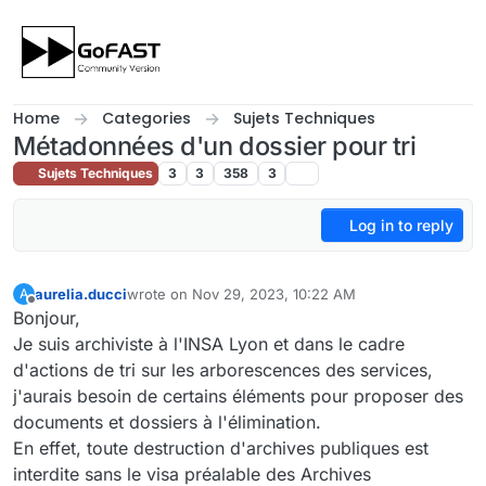
Skip to content
Home
Categories
Sujets Techniques
Métadonnées d'un dossier pour tri
Sujets Techniques
3
3
358
3
Log in to reply
aurelia.ducci
wrote on
Nov 29, 2023, 10:22 AM
A
last edited by
Offline
Bonjour,
Je suis archiviste à l'INSA Lyon et dans le cadre
d'actions de tri sur les arborescences des services,
j'aurais besoin de certains éléments pour proposer des
documents et dossiers à l'élimination.
En effet, toute destruction d'archives publiques est
interdite sans le visa préalable des Archives