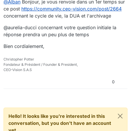
@
Alban
Bonjour, je vous renvoie dans un 1er temps sur
évolutions ne seraient pas pertinent
ce post
https://community.ceo-vision.com/post/2664
concernant le cycle de vie, la DUA et l'archivage
@aurelia-ducci concernant votre question initiale la
réponse prendra un peu plus de temps
Bien cordialement,
Christopher Potter
Fondateur & Président / Founder & President,
CEO-Vision S.A.S
0
Hello! It looks like you're interested in this
conversation, but you don't have an account
yet.