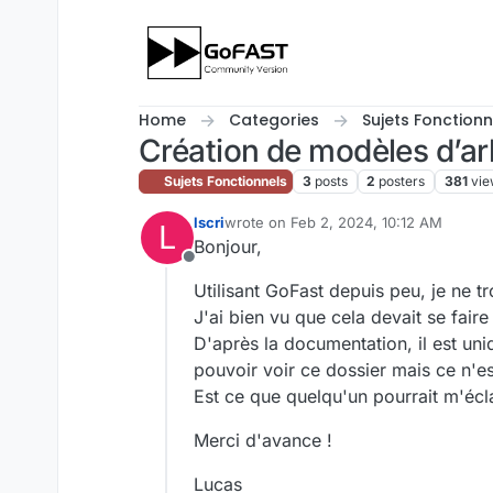
Skip to content
Home
Categories
Sujets Fonctionn
Création de modèles d’a
Sujets Fonctionnels
3
posts
2
posters
381
vie
lscri
wrote on
Feb 2, 2024, 10:12 AM
L
last edited by
Bonjour,
Offline
Utilisant GoFast depuis peu, je ne
J'ai bien vu que cela devait se fai
D'après la documentation, il est uniq
pouvoir voir ce dossier mais ce n'es
Est ce que quelqu'un pourrait m'écla
Merci d'avance !
Lucas