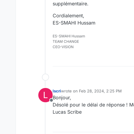
supplémentaire.
Cordialement,
ES-SMAHI Hussam
ES-SMAHI Hussam
TEAM CHANGE
CEO-VISION
lscri
wrote on
Feb 28, 2024, 2:25 PM
L
last edited by
Bonjour,
Offline
Désolé pour le délai de réponse ! Me
Lucas Scribe