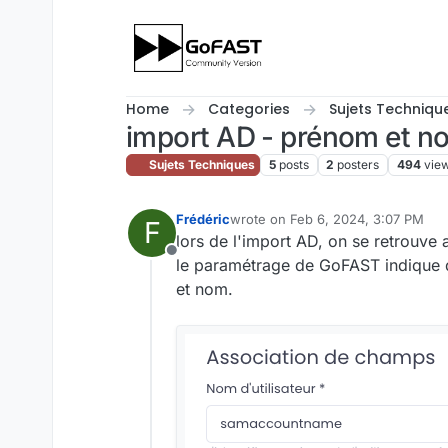
Skip to content
Home
Categories
Sujets Techniqu
import AD - prénom et n
Sujets Techniques
5
posts
2
posters
494
vie
Frédéric
wrote on
Feb 6, 2024, 3:07 PM
F
last edited by
lors de l'import AD, on se retrouve
Offline
le paramétrage de GoFAST indique q
et nom.