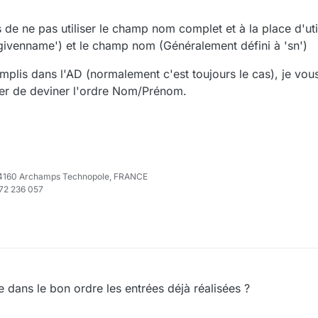
ts de ne pas utiliser le champ nom complet et à la place d'ut
'givenname') et le champ nom (Généralement défini à 'sn')
lis dans l'AD (normalement c'est toujours le cas), je vous in
ayer de deviner l'ordre Nom/Prénom.
e 74160 Archamps Technopole, FRANCE
972 236 057
 dans le bon ordre les entrées déjà réalisées ?