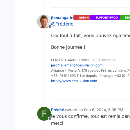
jlemangarin
ADMIN
SUPPORT-PROD
DE
@
Frédéric
Offline
Oui tout à fait, vous pouvez égalem
Bonne journée !
LEMAN-GARIN Jérôme - CEO-Vision IT
jerome.leman@ceo-vision.com
Alliance - Porte A, 178 rue des Frères Lumièr
+33 (0) 811 693 111 et depuis l'étranger +33 (0) 
https://www.ceo-vision.com
Frédéric
wrote on
Feb 6, 2024, 5:35 PM
F
last edited by
je vous confirme, tout est remis dan
Offline
merci