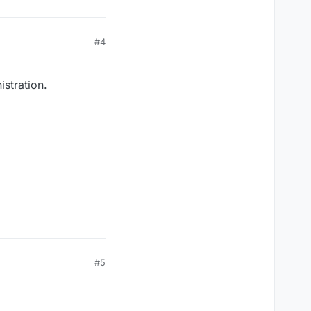
#4
stration.
#5