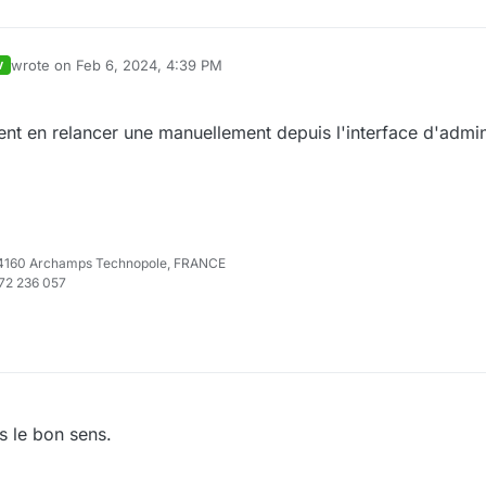
wrote on
Feb 6, 2024, 4:39 PM
V
last edited by
ent en relancer une manuellement depuis l'interface d'admini
e 74160 Archamps Technopole, FRANCE
972 236 057
s le bon sens.