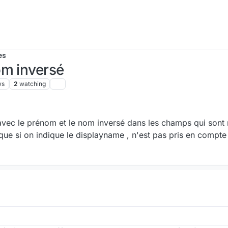
es
om inversé
ws
2
watching
 avec le prénom et le nom inversé dans les champs qui sont
ue si on indique le displayname , n'est pas pris en compt