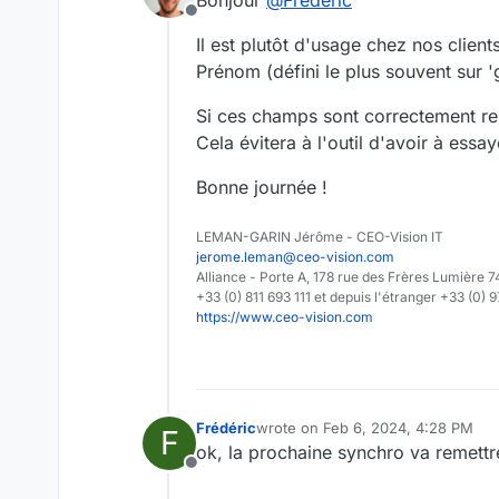
Bonjour
@
Frédéric
Offline
Il est plutôt d'usage chez nos clien
Prénom (défini le plus souvent sur 
Si ces champs sont correctement remp
Cela évitera à l'outil d'avoir à ess
Bonne journée !
LEMAN-GARIN Jérôme - CEO-Vision IT
jerome.leman@ceo-vision.com
Alliance - Porte A, 178 rue des Frères Lumièr
+33 (0) 811 693 111 et depuis l'étranger +33 (0) 
https://www.ceo-vision.com
Frédéric
wrote on
Feb 6, 2024, 4:28 PM
F
last edited by
ok, la prochaine synchro va remettre
Offline