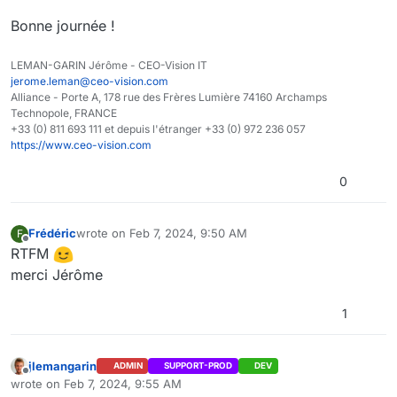
Bonne journée !
LEMAN-GARIN Jérôme - CEO-Vision IT
jerome.leman@ceo-vision.com
Alliance - Porte A, 178 rue des Frères Lumière 74160 Archamps
Technopole, FRANCE
+33 (0) 811 693 111 et depuis l'étranger +33 (0) 972 236 057
https://www.ceo-vision.com
0
Frédéric
wrote on
Feb 7, 2024, 9:50 AM
F
last edited by
Offline
RTFM
merci Jérôme
1
jlemangarin
ADMIN
SUPPORT-PROD
DEV
Offline
wrote on
Feb 7, 2024, 9:55 AM
last edited by