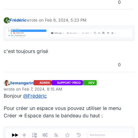
0
Frédéric
wrote on
Feb 6, 2024, 5:23 PM
F
last edited by Frédéric
Feb 6, 2024, 6:23 PM
Offline
c'est toujours grisé
0
jlemangarin
ADMIN
SUPPORT-PROD
DEV
Offline
wrote on
Feb 7, 2024, 8:15 AM
last edited by
Bonjour
@
Frédéric
Pour créer un espace vous pouvez utiliser le menu
Créer => Espace dans le bandeau du haut :