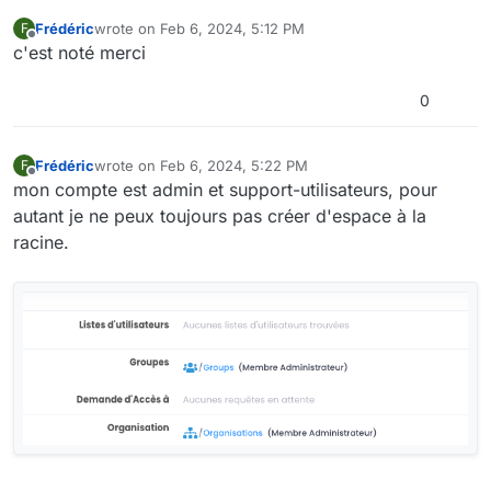
Frédéric
wrote on
Feb 6, 2024, 5:12 PM
F
last edited by
Offline
c'est noté merci
0
Frédéric
wrote on
Feb 6, 2024, 5:22 PM
F
last edited by
Offline
mon compte est admin et support-utilisateurs, pour
autant je ne peux toujours pas créer d'espace à la
racine.