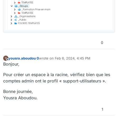
0
yousra.aboudou 0
wrote on
Feb 6, 2024, 4:45 PM
Y
last edited by yousra.aboudou 0
Feb 6, 2024, 5
Offline
Bonjour,
Pour créer un espace à la racine, vérifiez bien que les
comptes admin ont le profil « support-utilisateurs ».
Bonne journée,
Yousra Aboudou.
1