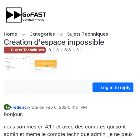
Skip to content
Home
Categories
Sujets Techniques
Création d'espace impossible
Sujets Techniques
8
3
615
3
Log in to reply
Frédéric
wrote on
Feb 6, 2024, 4:21 PM
F
last edited by
Offline
bonjour,
nous sommes en 4.1.1 et avec des comptes qui sont
admin et meme le compte technique admin, je ne peux