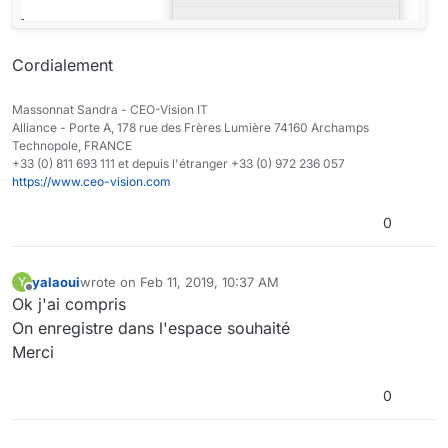
Cordialement
Massonnat Sandra - CEO-Vision IT
Alliance - Porte A, 178 rue des Frères Lumière 74160 Archamps
Technopole, FRANCE
+33 (0) 811 693 111 et depuis l'étranger +33 (0) 972 236 057
https://www.ceo-vision.com
0
yalaoui
wrote on
Feb 11, 2019, 10:37 AM
Y
last edited by
Offline
Ok j'ai compris
On enregistre dans l'espace souhaité
Merci
0