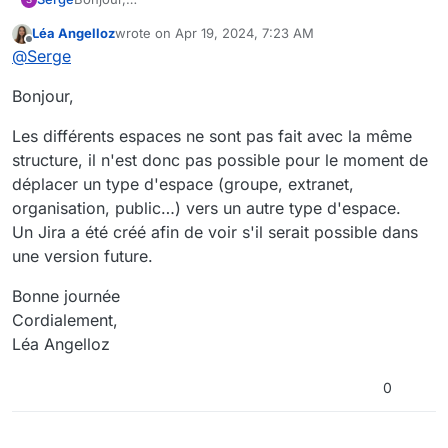
Les conditions limitatives liées aux possibilités de
Léa Angelloz
wrote on
Apr 19, 2024, 7:23 AM
déplacement d'espaces collaboratifs nous posent
last edited by
Offline
@
Serge
problèmes. (Par exemple, il n'est pas possible de
déplacer un espace de type "groupe" vers une
Bonjour,
"organisation").
Nous avons migré des nombreux documents dans les
espaces de type "groupe" ou "Extranet". Nous sommes
Les différents espaces ne sont pas fait avec la même
dans l'incapacité de faire les ajustements nécessaires
structure, il n'est donc pas possible pour le moment de
suivant les retours des directions métiers.
déplacer un type d'espace (groupe, extranet,
Serait-il possible d'améliorer ces possibilités en prenant
organisation, public…) vers un autre type d'espace.
soin d'avertir l'utilisateur d'éventuelles conséquences?
Merci.
Un Jira a été créé afin de voir s'il serait possible dans
une version future.
Bonne journée
Cordialement,
Léa Angelloz
0