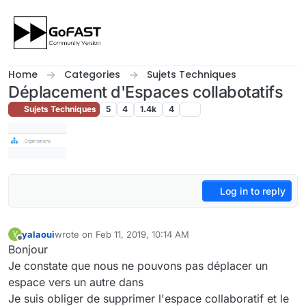
Skip to content
Home
Categories
Sujets Techniques
Déplacement d'Espaces collabotatifs
Sujets Techniques
5
4
1.4k
4
Log in to reply
yalaoui
wrote on
Feb 11, 2019, 10:14 AM
Y
last edited by
Offline
Bonjour
Je constate que nous ne pouvons pas déplacer un
espace vers un autre dans
Je suis obliger de supprimer l'espace collaboratif et le