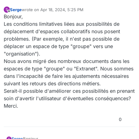
Serge
wrote on
Apr 18, 2024, 5:25 PM
S
last edited by
Offline
Bonjour,
Les conditions limitatives liées aux possibilités de
déplacement d'espaces collaboratifs nous posent
problèmes. (Par exemple, il n'est pas possible de
déplacer un espace de type "groupe" vers une
"organisation").
Nous avons migré des nombreux documents dans les
espaces de type "groupe" ou "Extranet". Nous sommes
dans l'incapacité de faire les ajustements nécessaires
suivant les retours des directions métiers.
Serait-il possible d'améliorer ces possibilités en prenant
soin d'avertir l'utilisateur d'éventuelles conséquences?
Merci.
0
Serge
Bonjour,
S