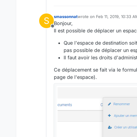
smassonnat
wrote on
Feb 11, 2019, 10:33 A
S
last edited by
Bonjour,
Offline
Il est possible de déplacer un espac
Que l'espace de destination soi
pas possible de déplacer un es
Il faut avoir les droits d'admini
Ce déplacement se fait via le formul
page de l'espace).