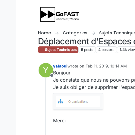
Skip to content
Home
Categories
Sujets Techniqu
Déplacement d'Espaces c
Sujets Techniques
5
posts
4
posters
1.4k
vie
yalaoui
wrote on
Feb 11, 2019, 10:14 AM
Y
last edited by
Bonjour
Offline
Je constate que nous ne pouvons pa
Je suis obliger de supprimer l'espac
Merci