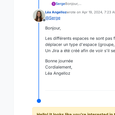
Serge
Bonjour,
S
Les conditions limitatives lié
Léa Angelloz
wrote on
Apr 19, 2024, 7:23 
il n'est pas possible de dépla
last edited by
@
Serge
Nous avons migré des nombreu
Offline
l'incapacité de faire les ajust
Bonjour,
Serait-il possib
Les différents espaces ne sont pas 
déplacer un type d'espace (groupe, 
Un Jira a été créé afin de voir s'il 
Bonne journée
Cordialement,
Léa Angelloz
Hello! It looks like you're interested i