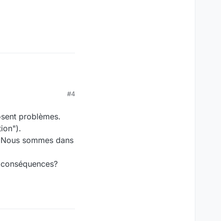
#4
posent problèmes.
ion").
". Nous sommes dans
les conséquences?