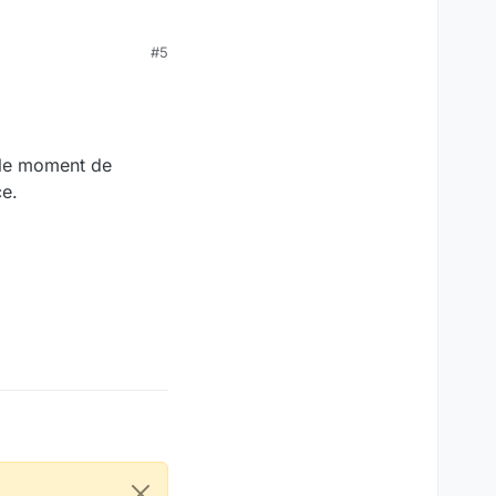
roblèmes. (Par exemple,
#5
 sommes dans
onséquences? Merci.
r le moment de
ce.