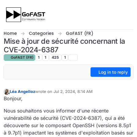
Skip to content
Home
Categories
GoFAST (FR)
Mise à jour de sécurité concernant la
CVE-2024-6387
GoFAST (FR)
1
1
425
1
Log in to reply
Léa Angelloz
wrote on
Jul 2, 2024, 8:14 AM
last edited by
Offline
Bonjour,
Nous souhaitons vous informer d'une récente
vulnérabilité de sécurité (CVE-2024-6387), qui a été
découverte sur le composant OpenSSH (versions 8.5p1
à 9.7p1) impactant les systèmes d'exploitation basés sur