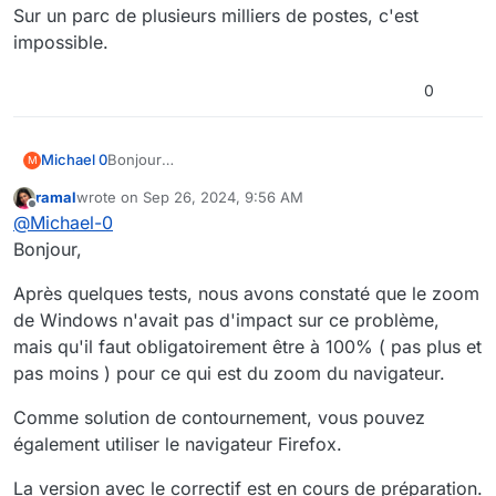
Sur un parc de plusieurs milliers de postes, c'est
impossible.
0
Michael 0
Bonjour
M
Le problème persiste car cela dépend aussi de la
ramal
wrote on
Sep 26, 2024, 9:56 AM
mise à l'échelle de Windows, 125% sur un écran
last edited by
Offline
@
Michael-0
FullHD, 150% sur 2K.
Il faut jouer sur les 3 zoom pour régler le problème...
Bonjour,
Sur un parc de plusieurs milliers de postes, c'est
impossible.
Après quelques tests, nous avons constaté que le zoom
de Windows n'avait pas d'impact sur ce problème,
mais qu'il faut obligatoirement être à 100% ( pas plus et
pas moins ) pour ce qui est du zoom du navigateur.
Comme solution de contournement, vous pouvez
également utiliser le navigateur Firefox.
La version avec le correctif est en cours de préparation.