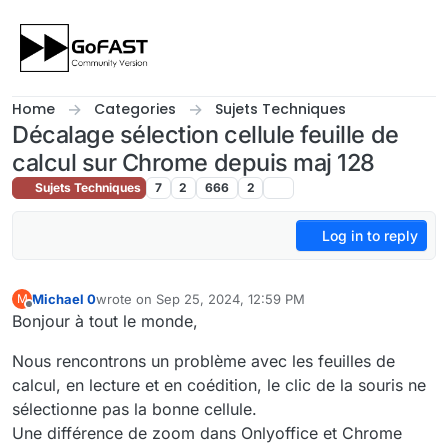
Skip to content
Home
Categories
Sujets Techniques
Décalage sélection cellule feuille de
calcul sur Chrome depuis maj 128
Sujets Techniques
7
2
666
2
Log in to reply
Michael 0
wrote on
Sep 25, 2024, 12:59 PM
M
last edited by
Offline
Bonjour à tout le monde,
Nous rencontrons un problème avec les feuilles de
calcul, en lecture et en coédition, le clic de la souris ne
sélectionne pas la bonne cellule.
Une différence de zoom dans Onlyoffice et Chrome