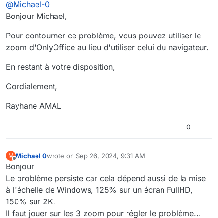
Offline
@
Michael-0
calcul, en lecture et en coédition, le clic de la souris
ne sélectionne pas la bonne cellule.
8.1.3
Bonjour Michael,
Une différence de zoom dans Onlyoffice et Chrome
Fixes
entraîne cela.
Pour contourner ce problème, vous pouvez utiliser le
All Editors
Les logs de OnlyOffice 8.1.3 indique la prise en
zoom d'OnlyOffice au lieu d'utiliser celui du navigateur.
compte:
Fixed bugs with cursor and interface objects
Existe t'il une solution de contournement simple en
positioning in Chromium browsers
En restant à votre disposition,
attendant la maj de OnlyOffice dans Gofast?
Bien cordialement
Cordialement,
Rayhane AMAL
0
Michael 0
wrote on
Sep 26, 2024, 9:31 AM
M
last edited by
Offline
Bonjour
Le problème persiste car cela dépend aussi de la mise
à l'échelle de Windows, 125% sur un écran FullHD,
150% sur 2K.
Il faut jouer sur les 3 zoom pour régler le problème...