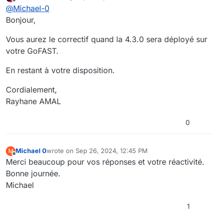
last edited by
Offline
@
Michael-0
correctif?
Bien cordialement
Bonjour,
Michael
Vous aurez le correctif quand la 4.3.0 sera déployé sur
votre GoFAST.
En restant à votre disposition.
Cordialement,
Rayhane AMAL
0
Michael 0
wrote on
Sep 26, 2024, 12:45 PM
M
last edited by
Offline
Merci beaucoup pour vos réponses et votre réactivité.
Bonne journée.
Michael
1