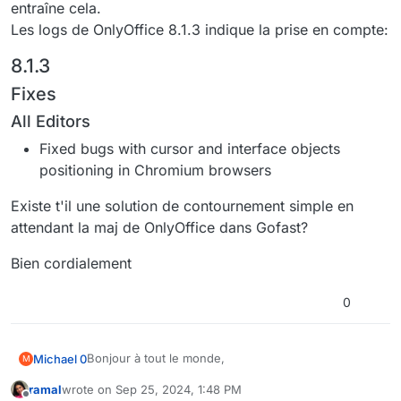
entraîne cela.
Les logs de OnlyOffice 8.1.3 indique la prise en compte:
8.1.3
Fixes
All Editors
Fixed bugs with cursor and interface objects
positioning in Chromium browsers
Existe t'il une solution de contournement simple en
attendant la maj de OnlyOffice dans Gofast?
Bien cordialement
0
Bonjour à tout le monde,
Michael 0
M
ramal
wrote on
Sep 25, 2024, 1:48 PM
Nous rencontrons un problème avec les feuilles de
last edited by