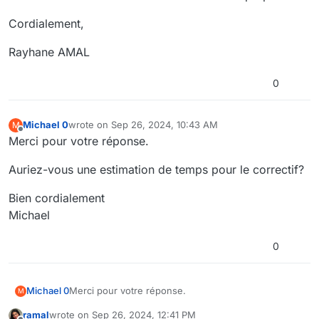
Cordialement,
Rayhane AMAL
0
Michael 0
wrote on
Sep 26, 2024, 10:43 AM
M
last edited by
Offline
Merci pour votre réponse.
Auriez-vous une estimation de temps pour le correctif?
Bien cordialement
Michael
0
Merci pour votre réponse.
Michael 0
M
ramal
wrote on
Sep 26, 2024, 12:41 PM
Auriez-vous une estimation de temps pour le