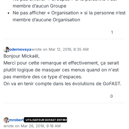
membre d’aucun Groupe
Ne pas afficher « Organisation » si la personne n’est
membre d’aucune Organisation
1
odernovaya
wrote on
Mar 12, 2019, 8:35 AM
last edited by
Offline
Bonjour Mickaël,
Merci pour cette remarque et effectivement, ça serait
plutôt logique de masquer ces menus quand on n'est
pas membre des ce type d'espaces.
On va en tenir compte dans les évolutions de GoFAST.
0
mrobert
UTILISATEUR GOFAST ENTREPRISE
Offline
wrote on
Mar 26, 2019, 9:18 AM
last edited by