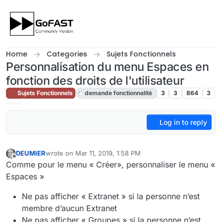
Skip to content
Home
Categories
Sujets Fonctionnels
Personnalisation du menu Espaces en
fonction des droits de l'utilisateur
Sujets Fonctionnels
demande fonctionnalité
3
3
864
3
Log in to reply
DEUMIER
wrote on
Mar 11, 2019, 1:58 PM
last edited by cpotter
Mar 18, 2019, 9:00 AM
Offline
Comme pour le menu « Créer», personnaliser le menu «
Espaces »
Ne pas afficher « Extranet » si la personne n’est
membre d’aucun Extranet
Ne pas afficher « Groupes » si la personne n’est