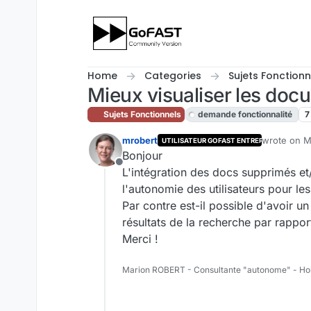
Skip to content
Home
Categories
Sujets Fonctionn
Mieux visualiser les doc
Sujets Fonctionnels
demande fonctionnalité
7
mrobert
wrote on
M
UTILISATEUR GOFAST ENTREPRISE
last edited
Bonjour
Offline
L'intégration des docs supprimés et
l'autonomie des utilisateurs pour les
Par contre est-il possible d'avoir u
résultats de la recherche par rappor
Merci !
Marion ROBERT - Consultante "autonome" - Ho