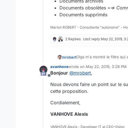
Documents archivés
Documents obsolètes =
=> Comm
Documents supprimés
Marion ROBERT - Consultante "autonome" - Ho
2 Replies
Last reply
May 22, 2019, 3
Olga m'a montré le filtre qui a
mrobert
avanhove
wrote on
May 22, 2019, 3:28 PM
Documents actifs (acces
last edited by
Bonjour
@
mrobert
,
Documents archivés
Offline
Documents obsolètes =
Nous devons faire un point sur le su
Documents supprimés
cette proposition.
Cordialement,
VANHOVE Alexis
VANHOVE Alexis - Developer IT at CEO-Vision