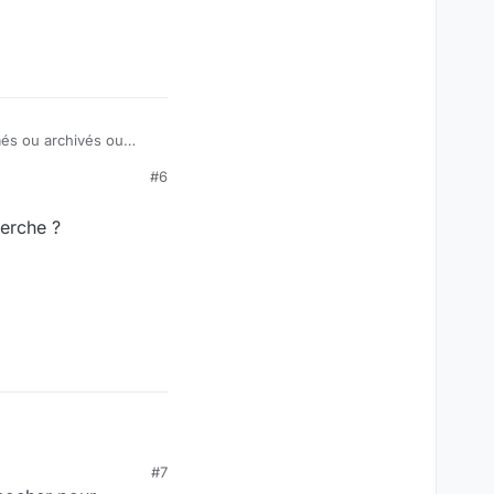
més ou archivés ou
#6
herche ?
e ?
#7