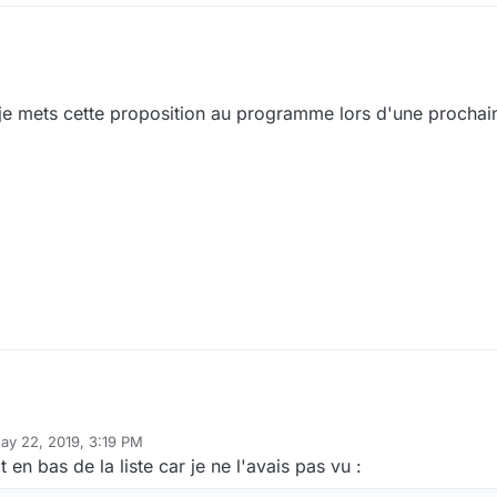
 je mets cette proposition au programme lors d'une prochai
ay 22, 2019, 3:19 PM
 by mrobert
May 22, 2019, 5:20 PM
 en bas de la liste car je ne l'avais pas vu :