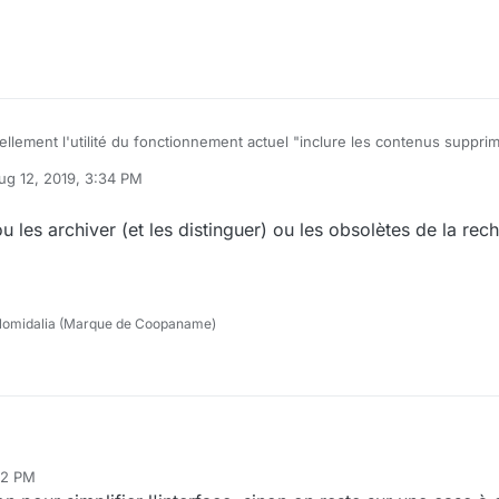
à repérer.
x des cases à cocher :
llement l'utilité du fonctionnement actuel "inclure les contenus suppri
à filtrer si on ne veut que ces contenus
ug 12, 2019, 3:34 PM
ceci :
by
u les archiver (et les distinguer) ou les obsolètes de la rec
lomidalia (Marque de Coopaname)
primer ou les archiver (et les distinguer) ou les obsolètes de la recherch
52 PM