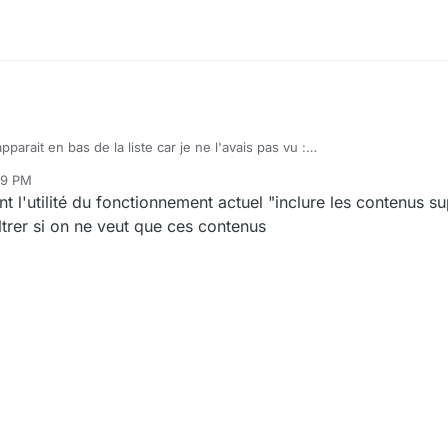
à repérer.
x des cases à cocher :
pparait en bas de la liste car je ne l'avais pas vu :
09 PM
sibles) :
à laisser coché par défaut mais décochable
t l'utilité du fonctionnement actuel "inclure les contenus s
=> Comme c'est un état pourquoi le mettre là ?
iltrer si on ne veut que ces contenus