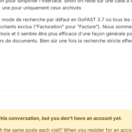
n pour simplifier l'interface. sinon on reste sur une case à
; une pour uniquement ceux archivés
au mode de recherche par défaut en GoFAST 3.7 où tous les 
ochants exclus ("Facturation" pour "Facture"). Nous sommes
ois et il semble être plus efficace d'une façon générale pou
rs de documents. Bien sûr une fois la recherche stricte effec
n this conversation, but you don't have an account yet.
gh the same posts each visit? When you register for an accou