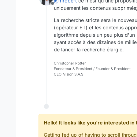
@
mrobert
ce n'est qu'une propositio
Offline
uniquement les contenus supprimés
La recherche stricte sera le nouve
(opérateur ET) et les contenus appr
algorithme depuis un peu plus d'un m
ayant accès à des dizaines de millie
de lancer la recherche élargie.
Christopher Potter
Fondateur & Président / Founder & President,
CEO-Vision S.A.S
Hello! It looks like you're interested i
Getting fed up of having to scroll throu