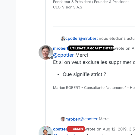
Fondateur & Président / Founder & President,
CEO-Vision S.A.S
Mais ce n'est pas très facile 
Peut être que ce serait mieu
cpotter
@
mrobert
nous étudions actue
obsolètes" puis avoir ensuite 
mrobert
wrote on
A
UTILISATEUR GOFAST ENTREPRISE
L'alternative revient un peu à 
last edited 
@
cpotter
Merci
Offline
Et si on veut exclure les supprimer o
Que signifie strict ?
Marion ROBERT - Consultante "autonome" - Ho
@
cpotter
Merci
mrobert
Et si on veut exclure les sup
cpotter
wrote on
Aug 12, 2019, 3:
ADMIN
Que signifie strict ?
last edited by