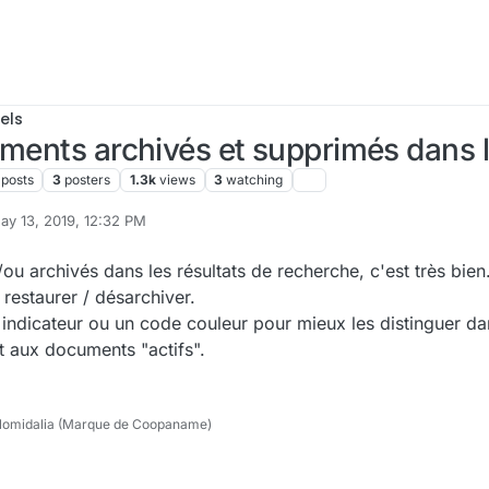
els
uments archivés et supprimés dans l
posts
3
posters
1.3k
views
3
watching
ay 13, 2019, 12:32 PM
 by cpotter
May 14, 2019, 7:50 PM
/ou archivés dans les résultats de recherche, c'est très bi
 restaurer / désarchiver.
n indicateur ou un code couleur pour mieux les distinguer dan
t aux documents "actifs".
lomidalia (Marque de Coopaname)