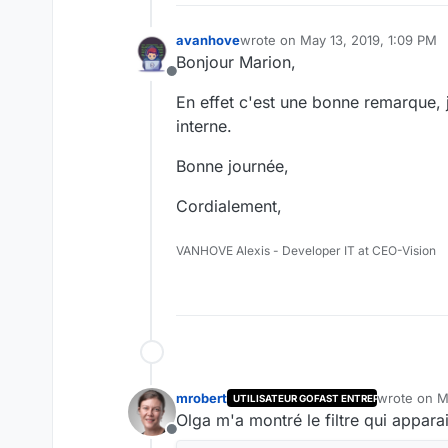
avanhove
wrote on
May 13, 2019, 1:09 PM
last edited by
Bonjour Marion,
Offline
En effet c'est une bonne remarque,
interne.
Bonne journée,
Cordialement,
VANHOVE Alexis - Developer IT at CEO-Vision
mrobert
wrote on
M
UTILISATEUR GOFAST ENTREPRISE
last edited
Olga m'a montré le filtre qui apparait
Offline