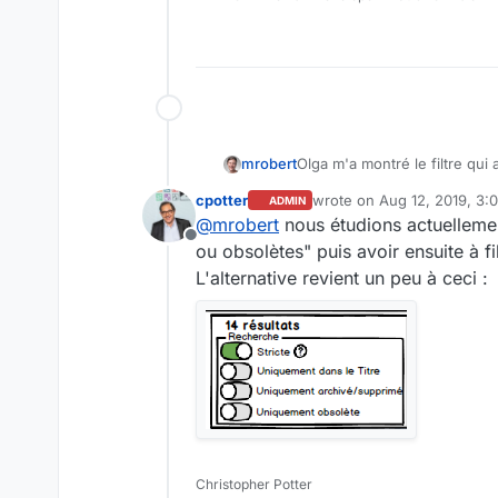
Mais ce n'est pas très facile 
Peut être que ce serait mieu
Olga m'a montré le filtre qui a
mrobert
cpotter
wrote on
Aug 12, 2019, 3:
ADMIN
Documents actifs (acces
last edited by
@
mrobert
nous étudions actuellemen
Documents archivés
Offline
Documents obsolètes =
ou obsolètes" puis avoir ensuite à f
Documents supprimés
L'alternative revient un peu à ceci :
Christopher Potter