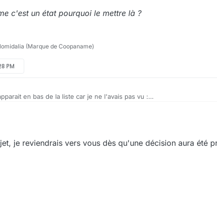
e c'est un état pourquoi le mettre là ?
lomidalia (Marque de Coopaname)
:28 PM
pparait en bas de la liste car je ne l'avais pas vu :
sibles) :
à laisser coché par défaut mais décochable
=> Comme c'est un état pourquoi le mettre là ?
jet, je reviendrais vers vous dès qu'une décision aura été p