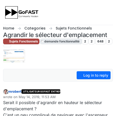
Skip to content
Home
Categories
Sujets Fonctionnels
Agrandir le sélecteur d'emplacement
Sujets Fonctionnels
demande fonctionnalité
2
2
648
2
Log in to reply
mrobert
UTILISATEUR GOFAST ENTREPRISE
Offline
wrote on
May 14, 2019, 11:53 AM
last edited by cpotter
May 14, 2019, 7:48 PM
Serait il possible d'agrandir en hauteur le sélecteur
d'emplacement ?
C'est un peu compliqué de naviguer avec l'ascenseur