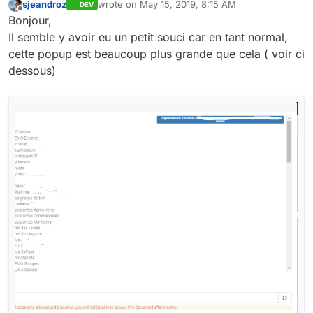
sjeandroz
wrote on
May 15, 2019, 8:15 AM
DEV
last edited by
Offline
Bonjour,
Il semble y avoir eu un petit souci car en tant normal,
cette popup est beaucoup plus grande que cela ( voir ci
dessous)