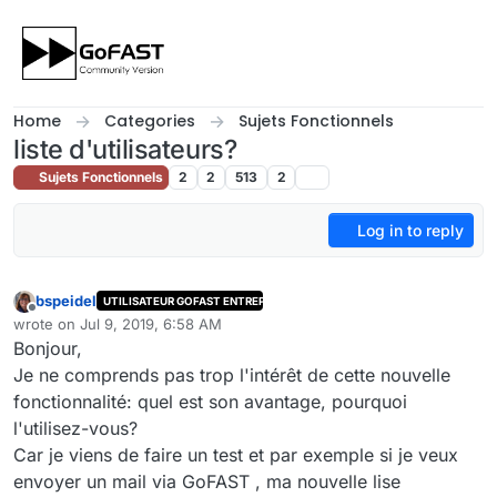
Skip to content
Home
Categories
Sujets Fonctionnels
liste d'utilisateurs?
Sujets Fonctionnels
2
2
513
2
Log in to reply
bspeidel
UTILISATEUR GOFAST ENTREPRISE
Offline
wrote on
Jul 9, 2019, 6:58 AM
last edited by
Bonjour,
Je ne comprends pas trop l'intérêt de cette nouvelle
fonctionnalité: quel est son avantage, pourquoi
l'utilisez-vous?
Car je viens de faire un test et par exemple si je veux
envoyer un mail via GoFAST , ma nouvelle lise