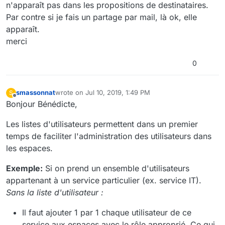
n'apparaît pas dans les propositions de destinataires.
Par contre si je fais un partage par mail, là ok, elle
apparaît.
merci
0
smassonnat
wrote on
Jul 10, 2019, 1:49 PM
S
last edited by smassonnat
Jul 10, 2019, 3:50 PM
Offline
Bonjour Bénédicte,
Les listes d'utilisateurs permettent dans un premier
temps de faciliter l'administration des utilisateurs dans
les espaces.
Exemple:
Si on prend un ensemble d'utilisateurs
appartenant à un service particulier (ex. service IT).
Sans la liste d'utilisateur :
Il faut ajouter 1 par 1 chaque utilisateur de ce
service aux espaces avec le rôle approprié. Ce qui,